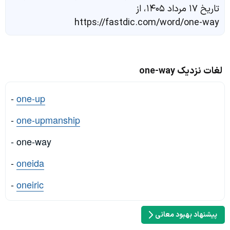
تاریخ ۱۷ مرداد ۱۴۰۵، از
https://fastdic.com/word/one-way
لغات نزدیک one-way
-
one-up
-
one-upmanship
- one-way
-
oneida
-
oneiric
پیشنهاد بهبود معانی