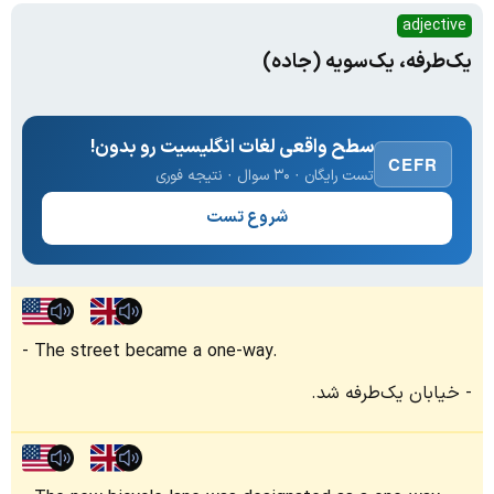
adjective
یک‌طرفه، یک‌سویه (جاده)
سطح واقعی لغات انگلیسیت رو بدون!
CEFR
تست رایگان · ۳۰ سوال · نتیجه فوری
شروع تست
The street became a one-way.
خیابان یک‌طرفه شد.