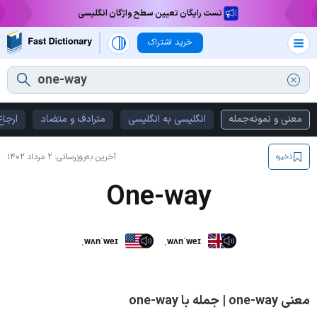
تست رایگان تعیین سطح واژگان انگلیسی
خرید اشتراک
معنی و نمونه‌جمله
انگلیسی به انگلیسی
مترادف و متضاد
ارجاع
آخرین به‌روزرسانی:
۲ مرداد ۱۴۰۲
ذخیره
One-way
ˌwʌnˈweɪ
ˌwʌnˈweɪ
معنی one-way | جمله با one-way