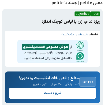
معنی petite | جمله با petite
adjective
noun
ریزه‌اندام، زن یا لباس کوچک اندازه
تبلیغات
(تبلیغات را حذف کنید)
سطح واقعی لغات انگلیسیت رو بدون!
CEFR
تست رایگان · ۳۰ سوال · نتیجه فوری
شروع تست