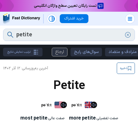
تست رایگان تعیین سطح واژگان انگلیسی
خرید اشتراک
مترادف و متضاد
سوال‌های رایج
ارجاع
ترتیب نمایش نتایج
آخرین به‌روزرسانی:
۱۲ آذر ۱۴۰۲
ذخیره
Petite
pəˈtiːt
pəˈtiːt
most petite
more petite
صفت تفضیلی:
صفت عالی: