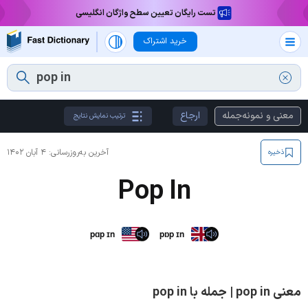
تست رایگان تعیین سطح واژگان انگلیسی
خرید اشتراک
معنی و نمونه‌جمله
ارجاع
ترتیب نمایش نتایج
آخرین به‌روزرسانی:
۴ آبان ۱۴۰۲
ذخیره
Pop In
pɑp ɪn
pɒp ɪn
معنی pop in | جمله با pop in