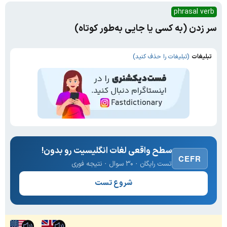
phrasal verb
سر زدن (به کسی یا جایی به‌طور کوتاه)
تبلیغات
(تبلیغات را حذف کنید)
سطح واقعی لغات انگلیسیت رو بدون!
CEFR
تست رایگان · ۳۰ سوال · نتیجه فوری
شروع تست