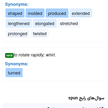
Synonyms:
shaped
molded
produced
extended
lengthened
elongated
stretched
prolonged
twisted
to rotate rapidly; whirl.
verb
Synonyms:
turned
سوال‌های رایج spun