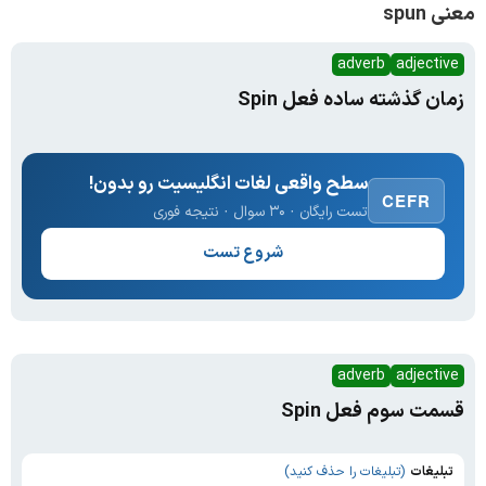
معنی spun
adverb
adjective
زمان گذشته ساده فعل Spin
سطح واقعی لغات انگلیسیت رو بدون!
CEFR
تست رایگان · ۳۰ سوال · نتیجه فوری
شروع تست
adverb
adjective
قسمت سوم فعل Spin
تبلیغات
(تبلیغات را حذف کنید)