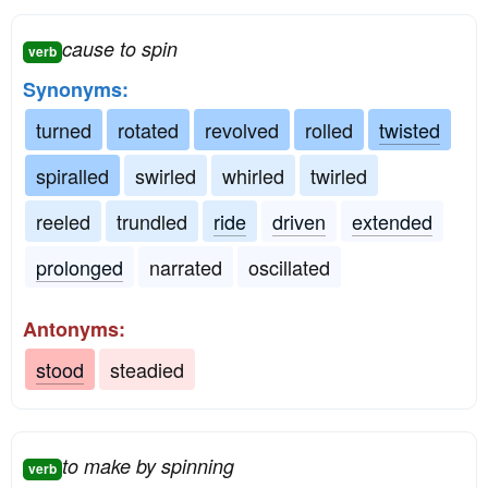
cause to spin
verb
Synonyms:
turned
rotated
revolved
rolled
twisted
spiralled
swirled
whirled
twirled
reeled
trundled
ride
driven
extended
prolonged
narrated
oscillated
Antonyms:
stood
steadied
to make by spinning
verb