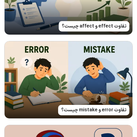
تفاوت effect و affect چیست؟
تفاوت error و mistake چیست؟