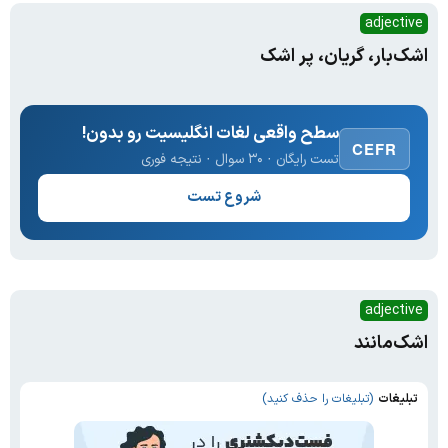
adjective
اشک‌بار، گریان، پر اشک
سطح واقعی لغات انگلیسیت رو بدون!
CEFR
تست رایگان · ۳۰ سوال · نتیجه فوری
شروع تست
adjective
اشک‌مانند
تبلیغات
(تبلیغات را حذف کنید)