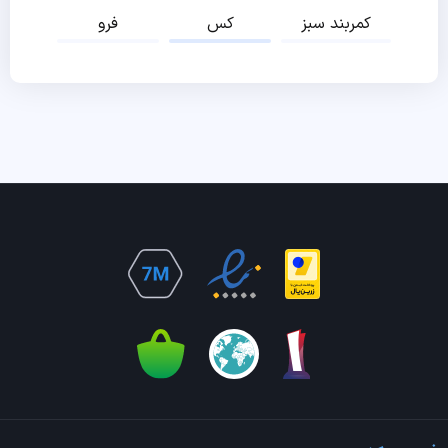
کمربند سبز
کس
فرو