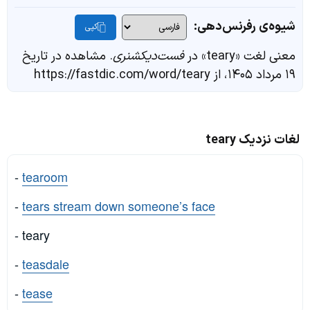
شیوه‌ی رفرنس‌دهی:
کپی
معنی لغت «teary» در
فست‌دیکشنری
. مشاهده در تاریخ
۱۹ مرداد ۱۴۰۵، از https://fastdic.com/word/teary
لغات نزدیک teary
-
tearoom
-
tears stream down someone’s face
- teary
-
teasdale
-
tease