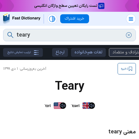
تست رایگان تعیین سطح واژگان انگلیسی
خرید اشتراک
ترادف و متضاد
لغات هم‌خانواده
ارجاع
ترتیب نمایش نتایج
آخرین به‌روزرسانی:
۱ دی ۱۳۹۹
ذخیره
Teary
ˈtɪri
ˈtɪəri
معنی teary