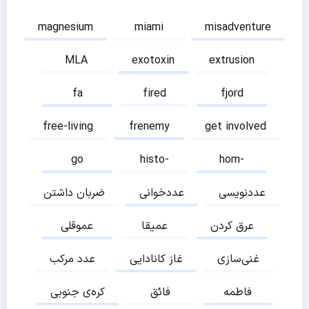
magnesium
miami
misadventure
MLA
exotoxin
extrusion
fa
fired
fjord
free-living
frenemy
get involved
go
histo-
hom-
عددنویسی
عددخوانی
ضربان داشتن
عرق کردن
عمیقا
عموقلی
غنی‌سازی
غاز کانادایی
عدد مرکب
فاطمه
فائق
کره‌ی جنوبی