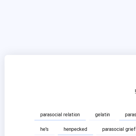
parasocial relation
gelatin
para
he's
henpecked
parasocial grief