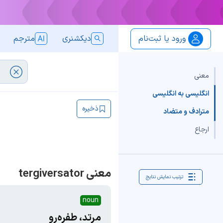
ورود یا ثبت‌نام
دیکشنری
مترجم
معنی
انگلیسی به انگلیسی
ذخیره
مترادف و متضاد
ارجاع
معنی tergiversator
ترتیب نمایش نتایج
noun
مرتد، طفره‌رو