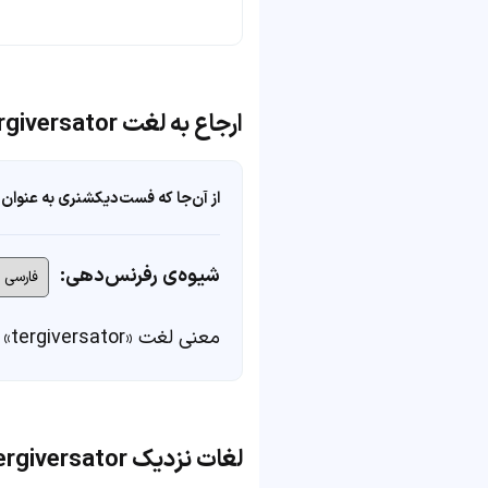
ارجاع به لغت tergiversator
از آن‌جا که فست‌دیکشنری به عنوان 
شیوه‌ی رفرنس‌دهی:
معنی لغت «tergiversator» در
لغات نزدیک tergiversator