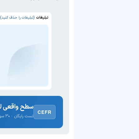
تبلیغات
(تبلیغات را حذف کنید)
سطح واقعی لغ
CEFR
تست رایگان · ۳۰ سوال · نتیجه فوری