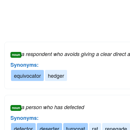
a respondent who avoids giving a clear direct
noun
Synonyms:
equivocator
hedger
a person who has defected
noun
Synonyms:
defector
deserter
turncoat
rat
renegade