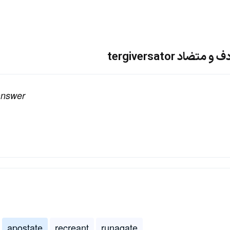
د tergiversator
 answer
apostate
recreant
runagate