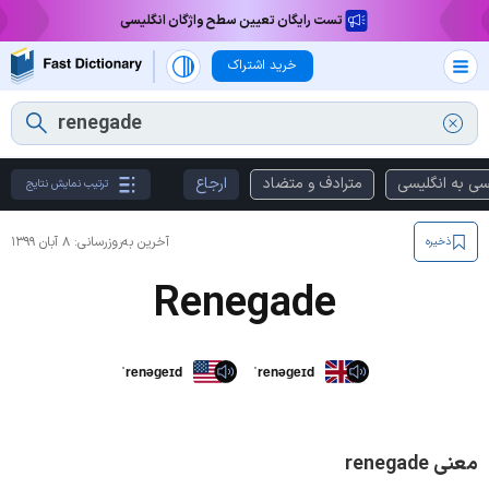
تست رایگان تعیین سطح واژگان انگلیسی
خرید اشتراک
سی به انگلیسی
مترادف و متضاد
ارجاع
ترتیب نمایش نتایج
آخرین به‌روزرسانی:
۸ آبان ۱۳۹۹
ذخیره
Renegade
ˈrenəɡeɪd
ˈrenəɡeɪd
معنی renegade