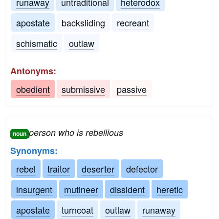
runaway
untraditional
heterodox
apostate
backsliding
recreant
schismatic
outlaw
Antonyms:
obedient
submissive
passive
person who is rebellious
noun
Synonyms:
rebel
traitor
deserter
defector
insurgent
mutineer
dissident
heretic
apostate
turncoat
outlaw
runaway