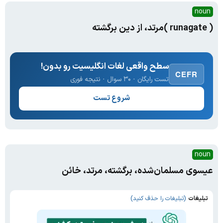
noun
( runagate )مرتد، از دین برگشته
سطح واقعی لغات انگلیسیت رو بدون!
CEFR
تست رایگان · ۳۰ سوال · نتیجه فوری
شروع تست
noun
عیسوی مسلمان‌شده، برگشته، مرتد، خائن
تبلیغات
(تبلیغات را حذف کنید)