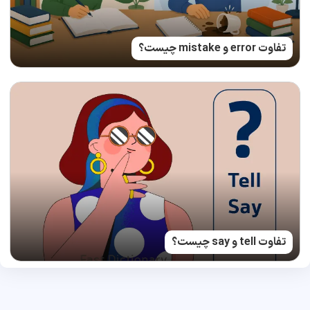
تفاوت error و mistake چیست؟
تفاوت tell و say چیست؟