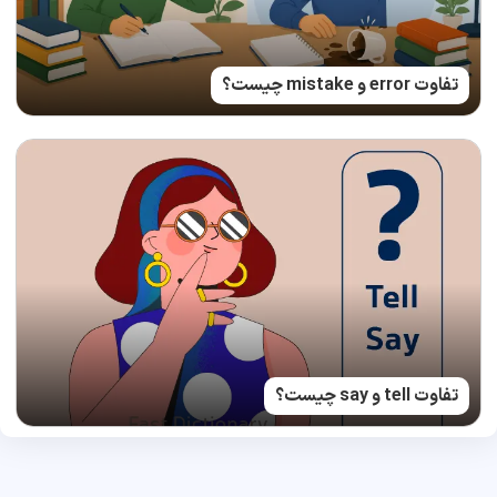
تفاوت error و mistake چیست؟
تفاوت tell و say چیست؟