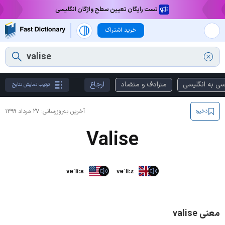
تست رایگان تعیین سطح واژگان انگلیسی
خرید اشتراک
سی به انگلیسی
مترادف و متضاد
ارجاع
ترتیب نمایش نتایج
آخرین به‌روزرسانی:
۲۷ مرداد ۱۳۹۹
ذخیره
Valise
vəˈliːs
vəˈliːz
معنی valise