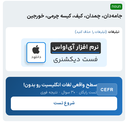
noun
جامه‌دان، چمدان، کیف، کیسه چرمی، خورجین
تبلیغات
(تبلیغات را حذف کنید)
سطح واقعی لغات انگلیسیت رو بدون!
CEFR
تست رایگان · ۳۰ سوال · نتیجه فوری
شروع تست