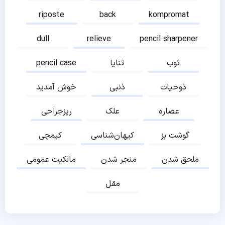
riposte
back
kompromat
dull
relieve
pencil sharpener
ثوب
ثنایا
pencil case
ذوحیات
ذنبی
خوش آمدید
عصاره
علک
ریزجراحی
گوشت بز
کیهان‌شناسی
کیمچی
ملحق شدن
منجر شدن
مالکیت عمومی
مقل