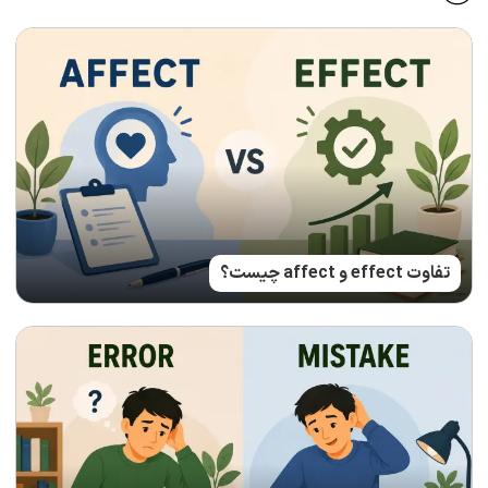
تفاوت effect و affect چیست؟