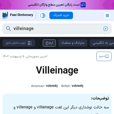
تست رایگان تعیین سطح واژگان انگلیسی
خرید اشتراک
سی به انگلیسی
مترادف و متضاد
ارجاع
ترتیب نمایش نتایج
آخرین به‌روزرسانی:
۵ اردیبهشت ۱۴۰۲
ذخیره
Villeinage
ˈvɪlɪnɪdʒ
ˈvɪlɪnɪdʒ
American:
British:
توضیحات:
سه حالت نوشتاری دیگر این لغت villainage و villenage و