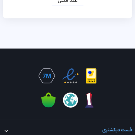
عدد منفی
فست دیکشنری