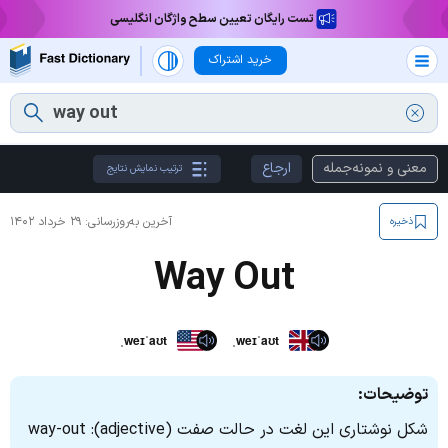
تست رایگان تعیین سطح واژگان انگلیسی
خرید اشتراک
معنی و نمونه‌جمله
ارجاع
ترتیب نمایش نتایج
آخرین به‌روزرسانی:
۲۹ خرداد ۱۴۰۲
ذخیره
Way Out
ˌweɪˈaʊt
ˌweɪˈaʊt
توضیحات:
شکل نوشتاری این لغت در حالت صفت (adjective): way-out