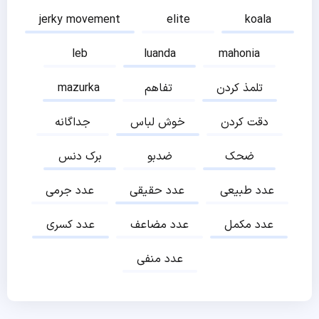
jerky movement
elite
koala
leb
luanda
mahonia
تلمذ کردن
تفاهم
mazurka
دقت کردن
خوش لباس
جداگانه
ضحک
ضدبو
برک دنس
عدد طبیعی
عدد حقیقی
عدد جرمی
عدد مکمل
عدد مضاعف
عدد کسری
عدد منفی