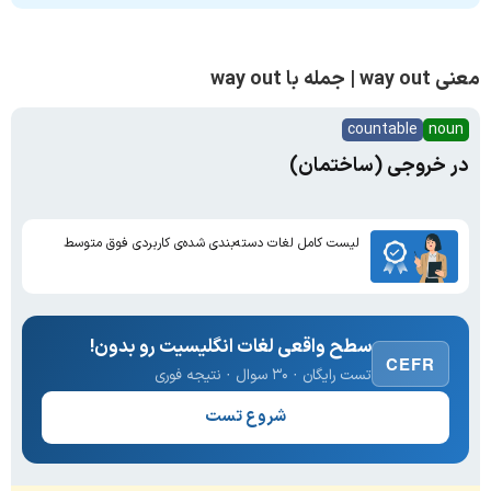
معنی way out | جمله با way out
countable
noun
در خروجی (ساختمان)
لیست کامل لغات دسته‌بندی شده‌ی کاربردی فوق متوسط
سطح واقعی لغات انگلیسیت رو بدون!
CEFR
تست رایگان · ۳۰ سوال · نتیجه فوری
شروع تست