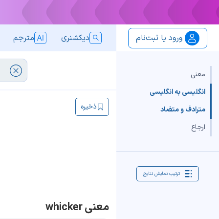
ورود یا ثبت‌نام
دیکشنری
مترجم
معنی
انگلیسی به انگلیسی
ذخیره
مترادف و متضاد
ارجاع
ترتیب نمایش نتایج
معنی whicker