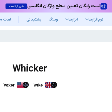
تست رایگان تعیین سطح واژگان انگلیسی
شروع تست
نرم‌افزار‌ها
ابزارها
وبلاگ
پشتیبانی
لغات م
Whicker
ˈwɪkər
ˈwɪkə