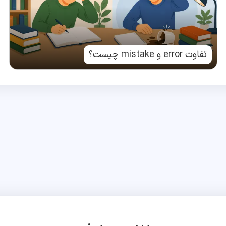
تفاوت error و mistake چیست؟