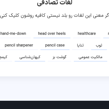
لغات تصادفی
گر معنی این لغات رو بلد نیستی کافیه روشون کلیک کنی!
hand-me-down
head over heels
healthcare
ثوب
ثنایا
pencil case
pencil sharpener
مالکیت عمومی
گوشت بز
کیهان‌شناسی
کیمچ