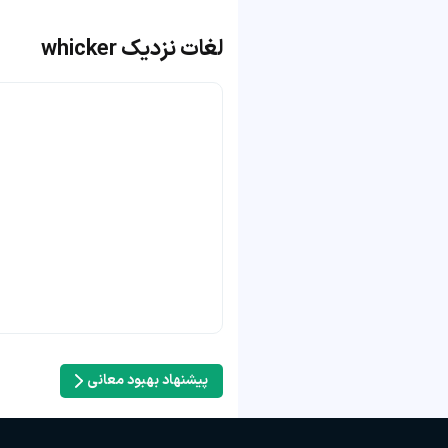
لغات نزدیک whicker
پیشنهاد بهبود معانی