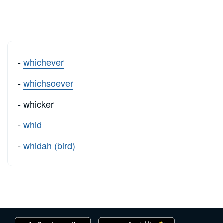
-
whichever
-
whichsoever
- whicker
-
whid
-
whidah (bird)