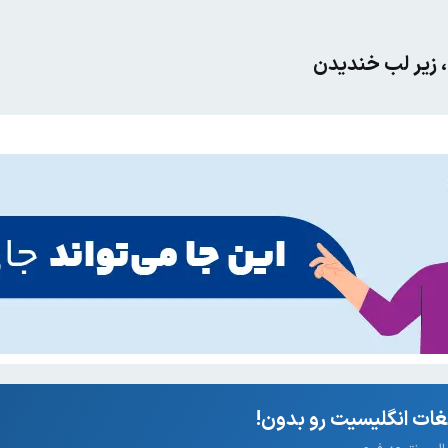
 زیر لب خندیدن
ات انگلیسیت رو بدون!