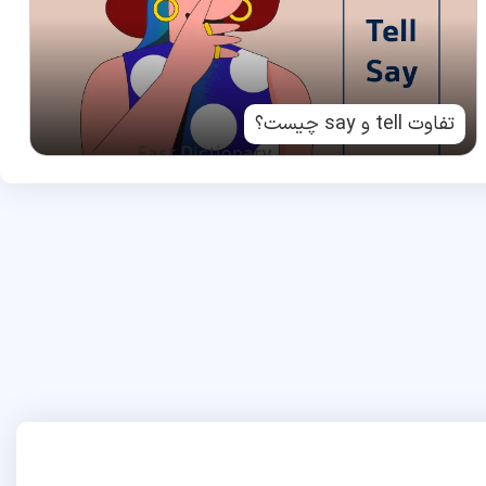
تفاوت tell و say چیست؟