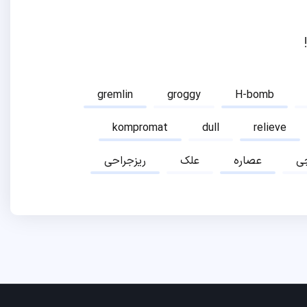
gremlin
groggy
H-bomb
kompromat
dull
relieve
ی
عصاره
علک
ریزجراحی