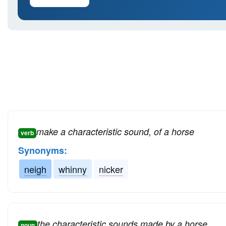
make a characteristic sound, of a horse
verb
Synonyms:
neigh
whinny
nicker
the characteristic sounds made by a horse
noun