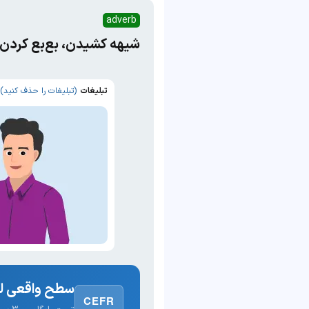
adverb
شیهه کشیدن، بع‌بع کردن،
تبلیغات
(تبلیغات را حذف کنید)
سطح واقعی لغ
CEFR