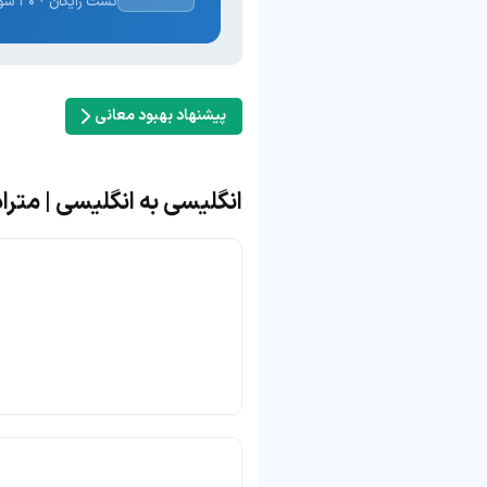
تست رایگان · ۳۰ سوال · نتیجه فوری
پیشنهاد بهبود معانی
انگلیسی به انگلیسی | مترادف و 