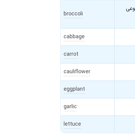
نوعی
broccoli
cabbage
carrot
cauliflower
eggplant
garlic
lettuce