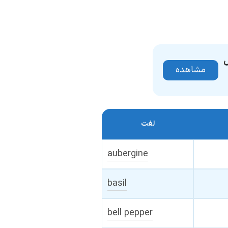
ل
مشاهده
لغت
aubergine
basil
bell pepper