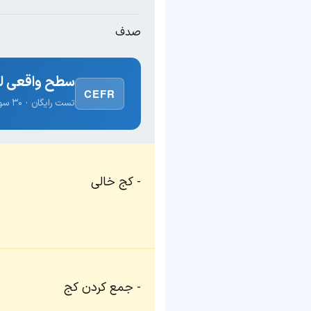
صدف
سطح واقعی لغ
CEFR
تست رایگان · ۳۰ سوال · نتیجه فوری
کج خالی
جمع کردن کج