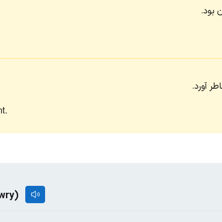
ن بود.
طر آورد.
t.
awry)