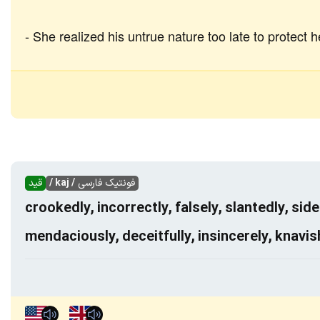
She realized his untrue nature too late to protect h
فونتیک فارسی
/ kaj /
قید
crookedly, incorrectly, falsely, slantedly, sid
mendaciously, deceitfully, insincerely, knavis