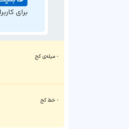
میله‌ی کج
خط کج