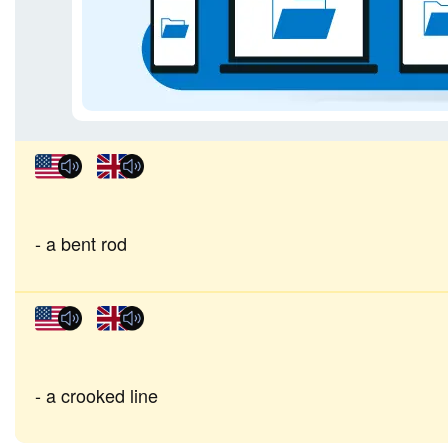
a bent rod
a crooked line