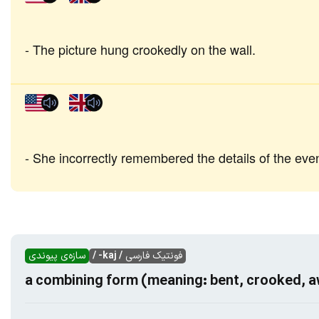
The picture hung crookedly on the wall.
She incorrectly remembered the details of the even
فونتیک فارسی
/ kaj- /
سازه‌ی پیوندی
a combining form (meaning: bent, crooked, 