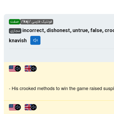
فونتیک فارسی
/ kaj /
صفت
incorrect, dishonest, untrue, false, cr
مجازی
knavish
His crooked methods to win the game raised suspi