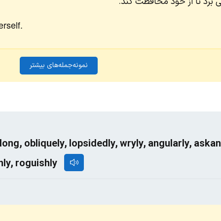
ی برد تا از خود محافظت کند.
erself.
نمونه‌جمله‌های بیشتر
elong, obliquely, lopsidedly, wryly, angularly, aska
hly, roguishly