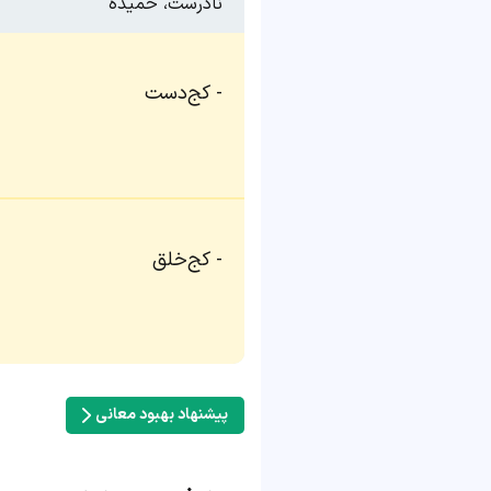
نادرست، خمیده
کج‌دست
کج‌خلق
پیشنهاد بهبود معانی