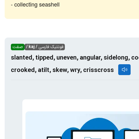
collecting seashell
فونتیک فارسی
/ kaj /
صفت
slanted, tipped, uneven, angular, sidelong, c
crooked, atilt, skew, wry, crisscross