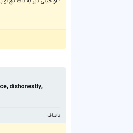
او خیلی دیر به ذات کج او پ
nce, dishonestly,
ناصاف