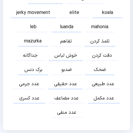
jerky movement
elite
koala
leb
luanda
mahonia
تلمذ کردن
تفاهم
mazurka
دقت کردن
خوش لباس
جداگانه
ضحک
ضدبو
برک دنس
عدد طبیعی
عدد حقیقی
عدد جرمی
عدد مکمل
عدد مضاعف
عدد کسری
عدد منفی