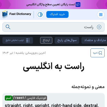
تست رایگان تعیین سطح واژگان انگلیسی
خرید اشتراک
مترادف و متضاد
سوال‌های رایج
ارجاع
ترتیب نمایش نتایج
آخرین به‌روزرسانی:
یکشنبه ۱ تیر ۱۴۰۴
ذخیره
راست به انگلیسی
معنی و نمونه‌جمله
فونتیک فارسی
/ raast /
اسم
straight, right, upright, right-hand side, dextral,