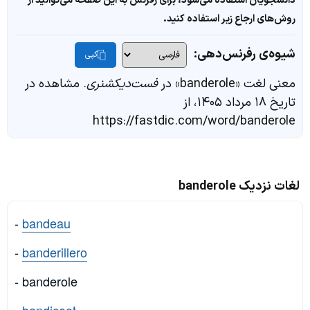
دانشجویان استفاده می‌شود، برای رفرنس به این صفحه می‌توانید از
روش‌های ارجاع زیر استفاده کنید.
شیوه‌ی رفرنس‌دهی:
کپی
معنی لغت «banderole» در
فست‌دیکشنری
. مشاهده در
تاریخ ۱۸ مرداد ۱۴۰۵، از
https://fastdic.com/word/banderole
لغات نزدیک banderole
-
bandeau
-
banderillero
- banderole