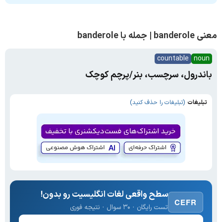
معنی banderole | جمله با banderole
countable
noun
باندرول، سرچسب، بنر/پرچم کوچک
تبلیغات
(تبلیغات را حذف کنید)
سطح واقعی لغات انگلیسیت رو بدون!
CEFR
تست رایگان · ۳۰ سوال · نتیجه فوری