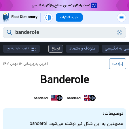
تست رایگان تعیین سطح واژگان انگلیسی
خرید اشتراک
سی به انگلیسی
مترادف و متضاد
ارجاع
ترتیب نمایش نتایج
آخرین به‌روزرسانی:
۱۶ بهمن ۱۴۰۱
ذخیره
Banderole
banderol
banderol
توضیحات:
همچنین به این شکل نیز نوشته می‌شود: banderol