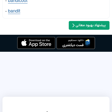
-
bandicoot
-
bandit
پیشنهاد بهبود معانی