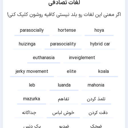
لغات تصادفی
اگر معنی این لغات رو بلد نیستی کافیه روشون کلیک کنی!
parasocially
hortense
hoya
huizinga
parasociality
hybrid car
euthanasia
inveiglement
jerky movement
elite
koala
leb
luanda
mahonia
تلمذ کردن
تفاهم
mazurka
دقت کردن
خوش لباس
جداگانه
ضحک
ضدبو
برک دنس