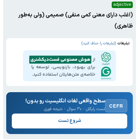
adjective
(اغلب دارای معنی کمی منفی) صمیمی (ولی به‌طور
ظاهری)
تبلیغات
(تبلیغات را حذف کنید)
سطح واقعی لغات انگلیسیت رو بدون!
CEFR
تست رایگان · ۳۰ سوال · نتیجه فوری
شروع تست