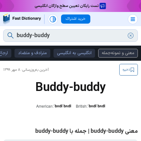
تست رایگان تعیین سطح واژگان انگلیسی
خرید اشتراک
معنی و نمونه‌جمله
انگلیسی به انگلیسی
مترادف و متضاد
ارجاع
آخرین به‌روزرسانی:
۸ مهر ۱۳۹۹
ذخیره
Buddy-buddy
ˈbʌdiˈbʌdi
ˈbʌdiˈbʌdi
American:
British:
معنی buddy-buddy | جمله با buddy-buddy