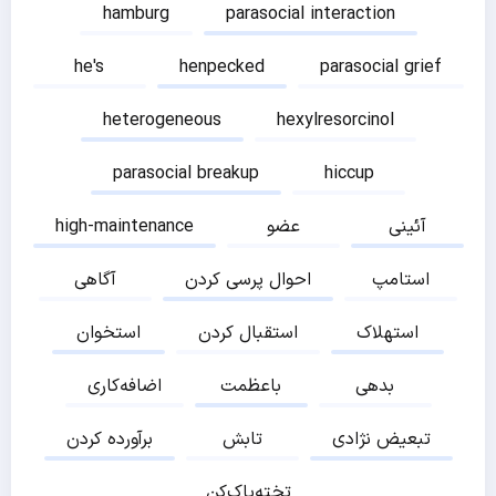
hamburg
parasocial interaction
he's
henpecked
parasocial grief
heterogeneous
hexylresorcinol
parasocial breakup
hiccup
آئینی
عضو
high-maintenance
استامپ
احوال پرسی کردن
آگاهی
استهلاک
استقبال کردن
استخوان
بدهی
باعظمت
اضافه‌کاری
تبعیض نژادی
تابش
برآورده کردن
تخته‌پاک‌کن