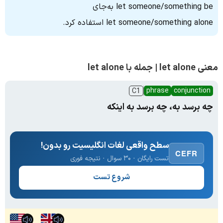
let someone/something be به‌جای
let someone/something alone استفاده کرد.
معنی let alone | جمله با let alone
phrase
conjunction
C1
چه برسد به، چه برسد به اینکه
سطح واقعی لغات انگلیسیت رو بدون!
CEFR
تست رایگان · ۳۰ سوال · نتیجه فوری
شروع تست