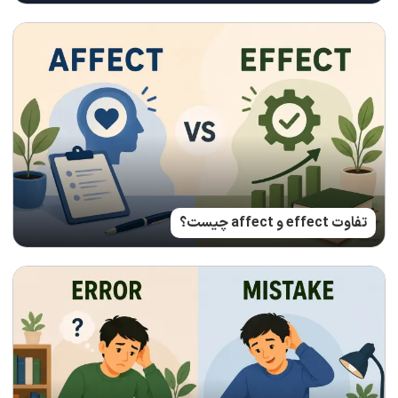
تفاوت effect و affect چیست؟