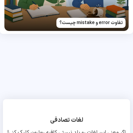
تفاوت error و mistake چیست؟
لغات تصادفی
اگر معنی این لغات رو بلد نیستی کافیه روشون کلیک کنی!