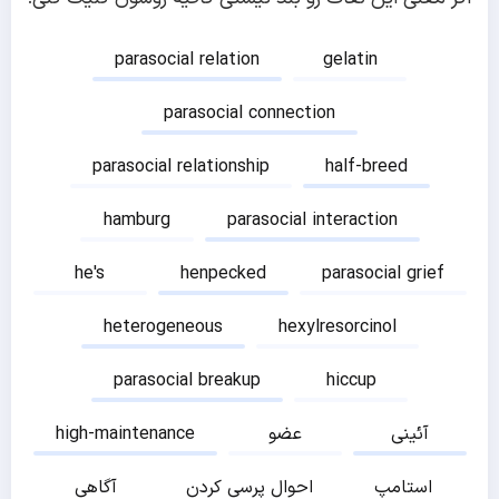
parasocial relation
gelatin
parasocial connection
parasocial relationship
half-breed
hamburg
parasocial interaction
he's
henpecked
parasocial grief
heterogeneous
hexylresorcinol
parasocial breakup
hiccup
آئینی
عضو
high-maintenance
استامپ
احوال پرسی کردن
آگاهی