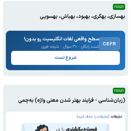
noun
بهسازی، بهگری، بهبود، بهباش، بهسویی
سطح واقعی لغات انگلیسیت رو بدون!
CEFR
تست رایگان · ۳۰ سوال · نتیجه فوری
شروع تست
noun
(زبان‌شناسی - فرایند بهتر شدن معنی واژه) به‌چمی
تبلیغات
(تبلیغات را حذف کنید)