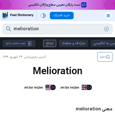
تست رایگان تعیین سطح واژگان انگلیسی
خرید اشتراک
سی به انگلیسی
مترادف و متضاد
ارجاع
ترتیب نمایش نتایج
آخرین به‌روزرسانی:
۲۴ شهریور ۱۳۹۹
ذخیره
Melioration
ˌmiːlɪəˈreɪʃən
ˌmiːlɪəˈreɪʃən
معنی melioration