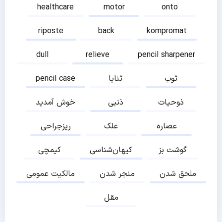
healthcare
motor
onto
riposte
back
kompromat
dull
relieve
pencil sharpener
ثوب
ثنایا
pencil case
ذوحیات
ذنبی
خوش آمدید
عصاره
علک
ریزجراحی
گوشت بز
کیهان‌شناسی
کیمچی
ملحق شدن
منجر شدن
مالکیت عمومی
مقل