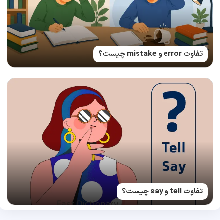
تفاوت error و mistake چیست؟
تفاوت tell و say چیست؟