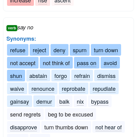
increase
rise
ascent
say no
verb
Synonyms:
refuse
reject
deny
spurn
turn down
not accept
not think of
pass on
avoid
shun
abstain
forgo
refrain
dismiss
waive
renounce
reprobate
repudiate
gainsay
demur
balk
nix
bypass
send regrets
beg to be excused
disapprove
turn thumbs down
not hear of