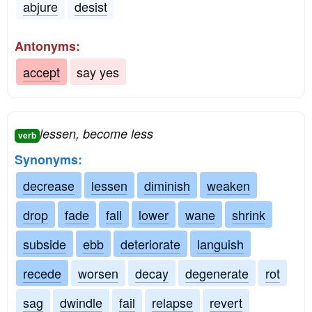
abjure
desist
Antonyms:
accept
say yes
lessen, become less
verb
Synonyms:
decrease
lessen
diminish
weaken
drop
fade
fall
lower
wane
shrink
subside
ebb
deteriorate
languish
recede
worsen
decay
degenerate
rot
sag
dwindle
fail
relapse
revert