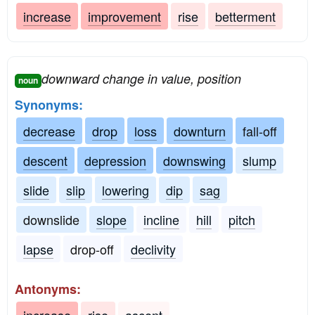
increase
improvement
rise
betterment
downward change in value, position
noun
Synonyms:
decrease
drop
loss
downturn
fall-off
descent
depression
downswing
slump
slide
slip
lowering
dip
sag
downslide
slope
incline
hill
pitch
lapse
drop-off
declivity
Antonyms: