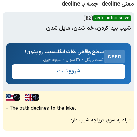
معنی decline | جمله با decline
verb - intransitive
B2
شیب پیدا کردن، خم شدن، مایل شدن
سطح واقعی لغات انگلیسیت رو بدون!
CEFR
تست رایگان · ۳۰ سوال · نتیجه فوری
شروع تست
The path declines to the lake.
راه به سوی دریاچه شیب دارد.