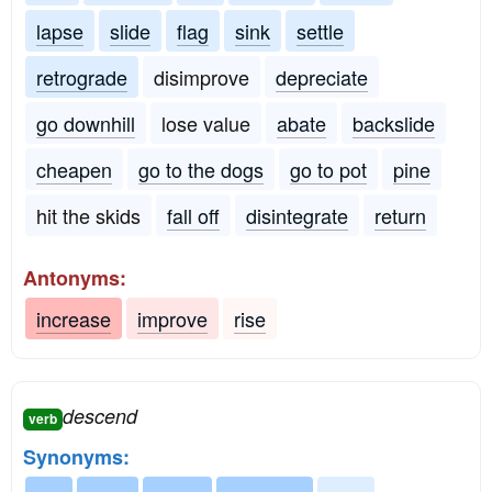
lapse
slide
flag
sink
settle
retrograde
disimprove
depreciate
go downhill
lose value
abate
backslide
cheapen
go to the dogs
go to pot
pine
hit the skids
fall off
disintegrate
return
Antonyms:
increase
improve
rise
descend
verb
Synonyms: