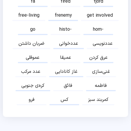
fa
fired
fjord
free-living
frenemy
get involved
go
histo-
hom-
عددنویسی
عددخوانی
ضربان داشتن
عرق کردن
عمیقا
عموقلی
غنی‌سازی
غاز کانادایی
عدد مرکب
فاطمه
فائق
کره‌ی جنوبی
کمربند سبز
کس
فرو