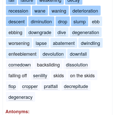
recession
wane
waning
deterioration
descent
diminution
drop
slump
ebb
ebbing
downgrade
dive
degeneration
worsening
lapse
abatement
dwindling
enfeeblement
devolution
downfall
comedown
backsliding
dissolution
falling off
senility
skids
on the skids
flop
cropper
pratfall
decrepitude
degeneracy
Antonyms: