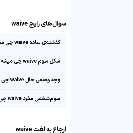
سوال‌های رایج waive
گذشته‌ی ساده waive چی میشه؟
شکل سوم waive چی میشه؟
وجه وصفی حال waive چی میشه؟
سوم‌شخص مفرد waive چی میشه؟
ارجاع به لغت waive