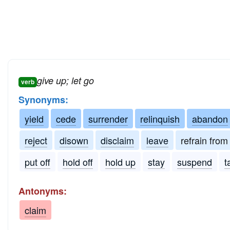
give up; let go
verb
Synonyms:
yield
cede
surrender
relinquish
abandon
reject
disown
disclaim
leave
refrain from
put off
hold off
hold up
stay
suspend
t
Antonyms:
claim