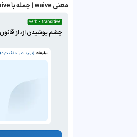
معنی waive | جمله با waive
verb - transitive
چشم پوشیدن از، از قانون
تبلیغات
(تبلیغات را حذف کنید)