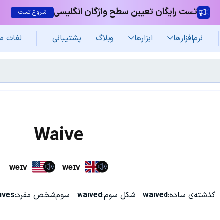
تست رایگان تعیین سطح واژگان انگلیسی
شروع تست
نرم‌افزار‌ها
ابزارها
وبلاگ
پشتیبانی
لغات م
Waive
weɪv
weɪv
گذشته‌ی ساده:
waived
شکل سوم:
waived
سوم‌شخص مفرد:
ives