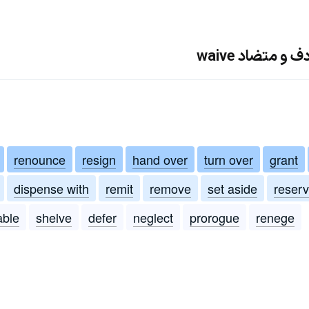
و متضاد waive
renounce
resign
hand over
turn over
grant
dispense with
remit
remove
set aside
reser
able
shelve
defer
neglect
prorogue
renege