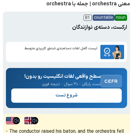
معنی orchestra | جمله با orchestra
countable
noun
B1
ارکست، دسته‌ی نوازندگان
لیست کامل لغات دسته‌بندی شده‌ی کاربردی متوسط
سطح واقعی لغات انگلیسیت رو بدون!
CEFR
تست رایگان · ۳۰ سوال · نتیجه فوری
شروع تست
The conductor raised his baton, and the orchestra fell