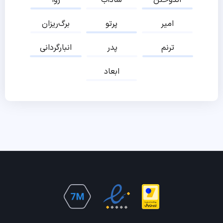
اندوختن
شاداب
روا
امیر
پرتو
برگ‌ریزان
ترنم
پدر
انبارگردانی
ابعاد