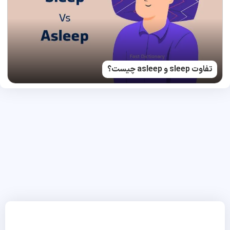
تفاوت sleep و asleep چیست؟