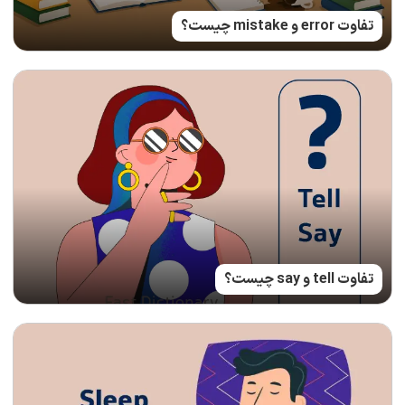
تفاوت error و mistake چیست؟
تفاوت tell و say چیست؟