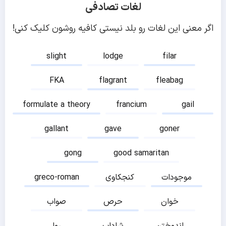
لغات تصادفی
اگر معنی این لغات رو بلد نیستی کافیه روشون کلیک کنی!
slight
lodge
filar
FKA
flagrant
fleabag
formulate a theory
francium
gail
gallant
gave
goner
gong
good samaritan
موجودات
کنجکاوی
greco-roman
خوان
حرص
صواب