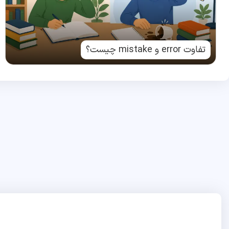
تفاوت error و mistake چیست؟