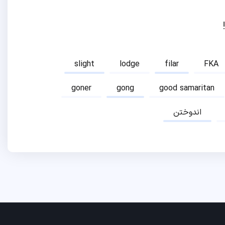
slight
lodge
filar
FKA
goner
gong
good samaritan
اندوختن