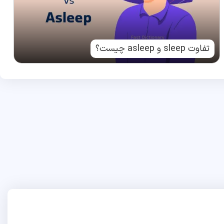
تفاوت sleep و asleep چیست؟