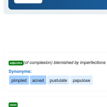
(of complexion) blemished by imperfections 
adjective
Synonyms:
pimpled
acned
pustulate
papulose
noun