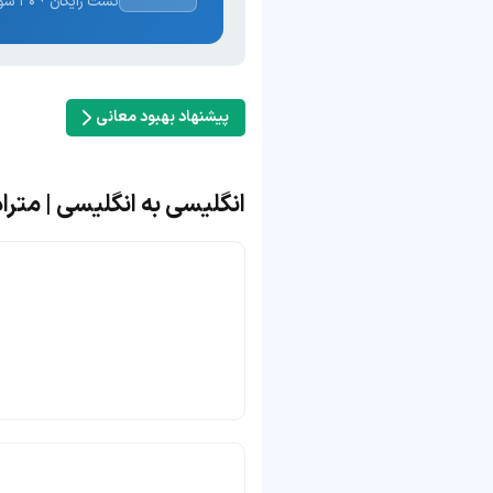
تست رایگان · ۳۰ سوال · نتیجه فوری
پیشنهاد بهبود معانی
انگلیسی به انگلیسی | مترادف و