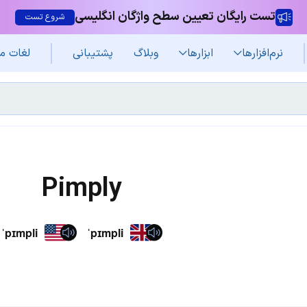
تست رایگان تعیین سطح واژگان انگلیسی
شروع تست
نرم‌افزار‌ها
ابزارها
وبلاگ
پشتیبانی
لغات م
Pimply
ˈpɪmpli
ˈpɪmpli