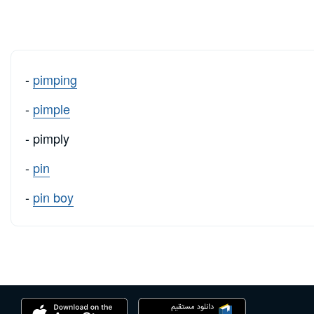
-
pimping
-
pimple
- pimply
-
pin
-
pin boy