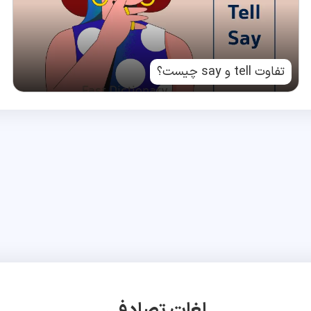
تفاوت tell و say چیست؟