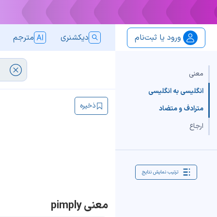
ورود یا ثبت‌نام
دیکشنری
مترجم
معنی
انگلیسی به انگلیسی
ذخیره
مترادف و متضاد
ارجاع
ترتیب نمایش نتایج
معنی pimply