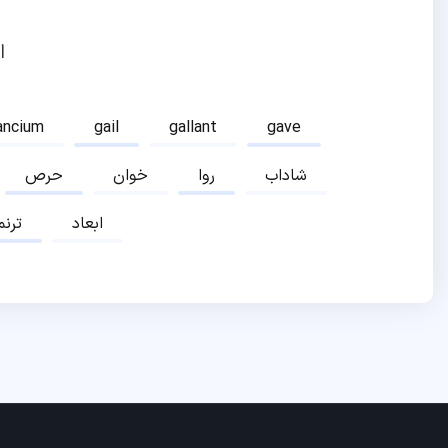
ا
ancium
gail
gallant
gave
شاداب
روا
خوان
حرص
ابعاد
ترنم