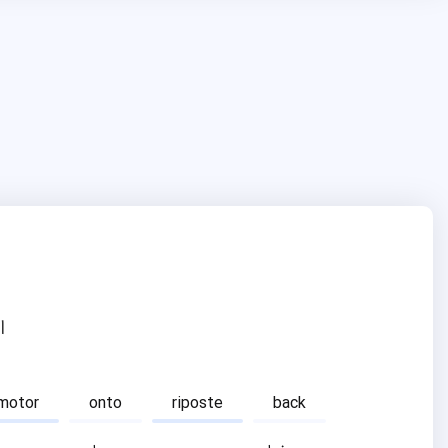
ا
motor
onto
riposte
back