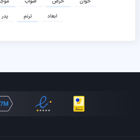
خوان
حرص
صواب
موجو
ابعاد
ترنم
پدر