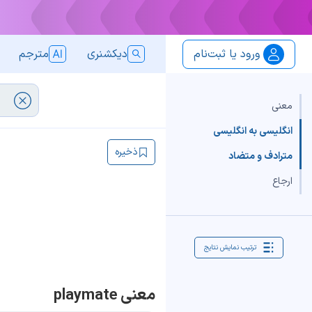
ورود یا ثبت‌نام
دیکشنری
مترجم
معنی
انگلیسی به انگلیسی
ذخیره
مترادف و متضاد
ارجاع
ترتیب نمایش نتایج
معنی playmate