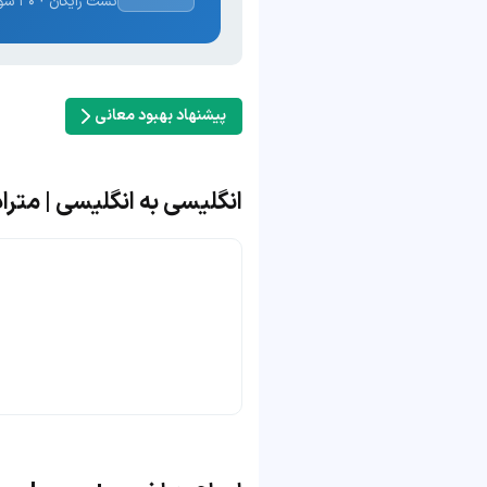
تست رایگان · ۳۰ سوال · نتیجه فوری
پیشنهاد بهبود معانی
انگلیسی به انگلیسی | مترادف و 