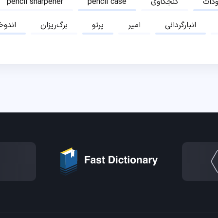
دات
کنجکاوی
pencil case
pencil sharpener
انبارگردانی
امیر
پرتو
برگ‌ریزان
اندوخ