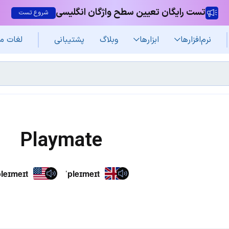
تست رایگان تعیین سطح واژگان انگلیسی
شروع تست
نرم‌افزار‌ها
ابزارها
وبلاگ
پشتیبانی
لغات م
Playmate
pleɪmeɪt
ˈpleɪmeɪt