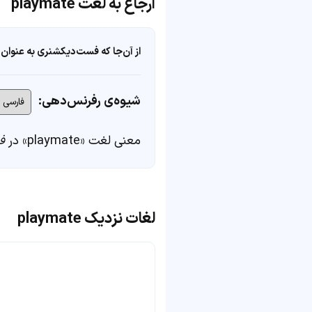
ارجاع به لغت playmate
از آن‌جا که فست‌دیکشنری به عنوان 
شیوه‌ی رفرنس‌دهی:
معنی لغت «playmate» در
ف
لغات نزدیک playmate