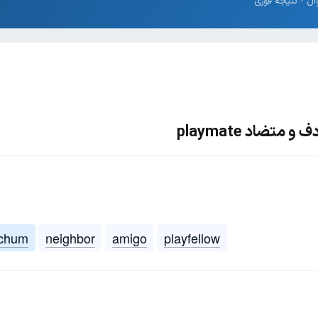
متضاد playmate
chum
neighbor
amigo
playfellow