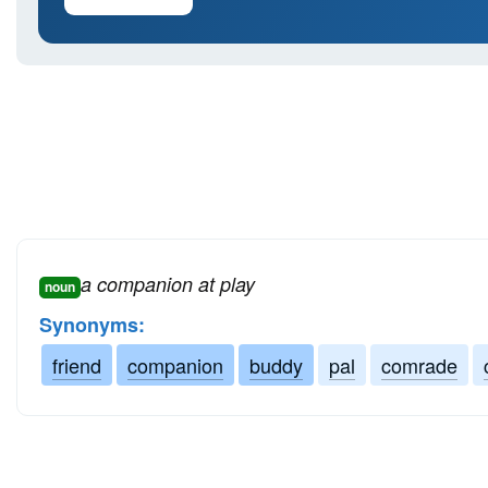
a companion at play
noun
Synonyms:
friend
companion
buddy
pal
comrade