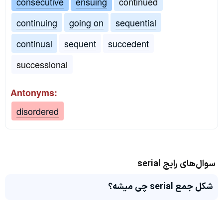
consecutive
ensuing
continued
continuing
going on
sequential
continual
sequent
succedent
successional
Antonyms:
disordered
سوال‌های رایج serial
شکل جمع serial چی میشه؟