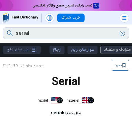
تست رایگان تعیین سطح واژگان انگلیسی
خرید اشتراک
مترادف و متضاد
سوال‌های رایج
ارجاع
ترتیب نمایش نتایج
آخرین به‌روزرسانی:
۹ آذر ۱۴۰۲
ذخیره
Serial
ˈsɪriəl
ˈsɪəriəl
serials
شکل جمع: