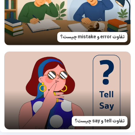
تفاوت error و mistake چیست؟
تفاوت tell و say چیست؟