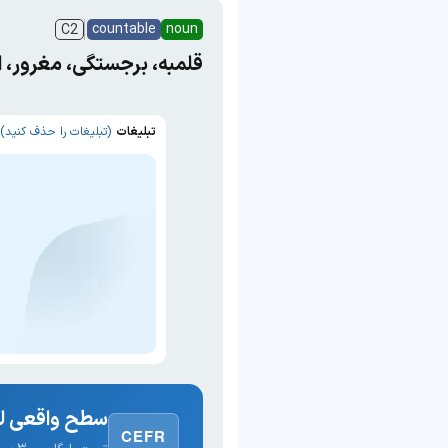
countable
noun
C2
قلمبه، برجستگی، مغرور، ا
تبلیغات
(تبلیغات را حذف کنید)
سطح واقعی لغ
CEFR