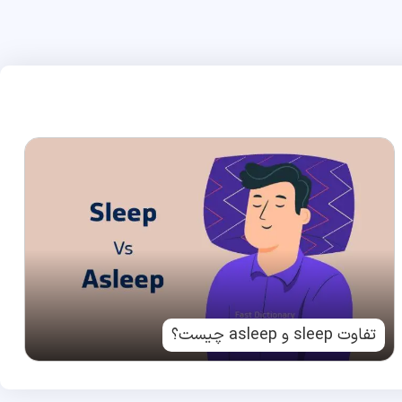
تفاوت sleep و asleep چیست؟