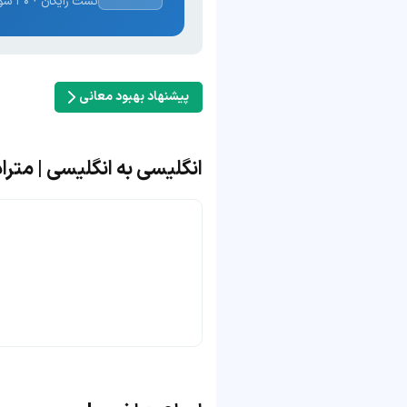
تست رایگان · ۳۰ سوال · نتیجه فوری
پیشنهاد بهبود معانی
انگلیسی به انگلیسی | مترادف 