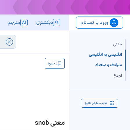
ورود یا ثبت‌نام
دیکشنری
مترجم
معنی
انگلیسی به انگلیسی
ذخیره
مترادف و متضاد
ارجاع
ترتیب نمایش نتایج
معنی snob