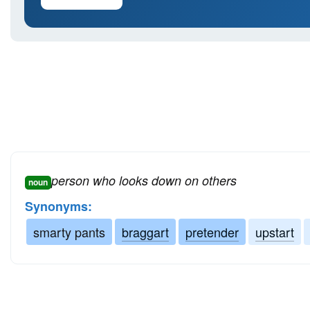
person who looks down on others
noun
Synonyms:
smarty pants
braggart
pretender
upstart