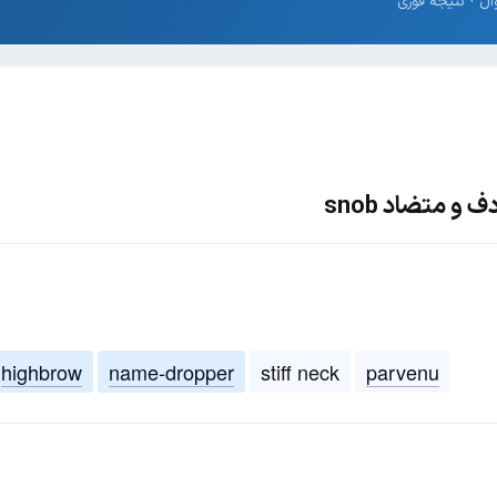
و متضاد snob
highbrow
name-dropper
stiff neck
parvenu