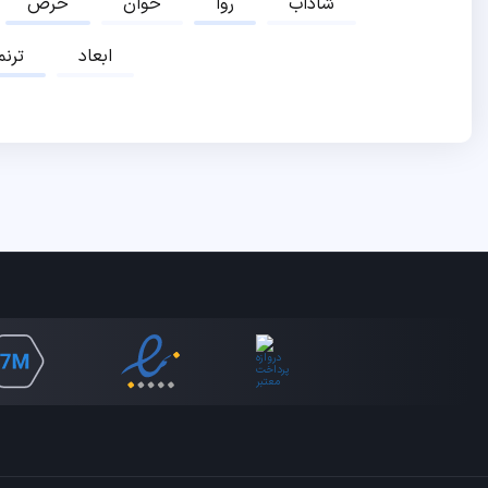
شاداب
روا
خوان
حرص
ابعاد
ترنم