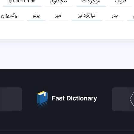
صواب
موجودات
کنجکاوی
greco-roman
پدر
انبارگردانی
امیر
پرتو
برگ‌ریزان