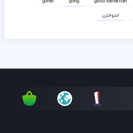
goner
gong
good samaritan
اندوختن