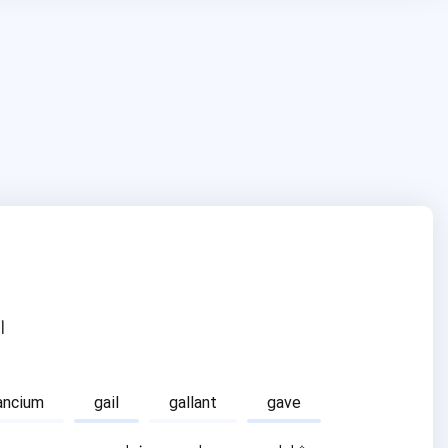
ا
ancium
gail
gallant
gave