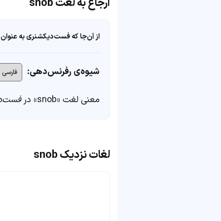
ارجاع به لغت snob
از آن‌جا که فست‌دیکشنری به عنوان 
شیوه‌ی رفرنس‌دهی:
معنی لغت «snob» در
فست‌د
لغات نزدیک snob