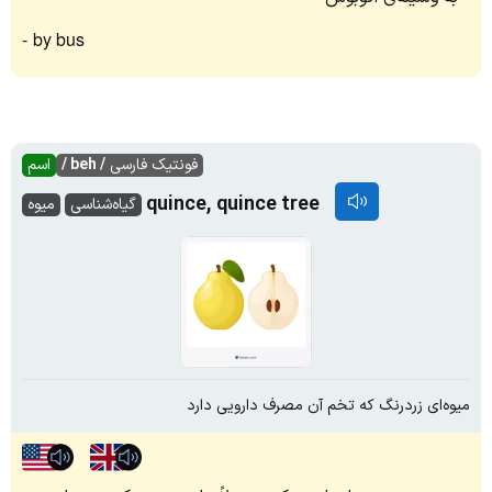
by bus
فونتیک فارسی
/ beh /
اسم
quince, quince tree
گیاه‌شناسی
میوه
میوه‌ای زردرنگ که تخم آن مصرف دارویی دارد