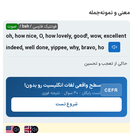
معنی و نمونه‌جمله
فونتیک فارسی
/ bah /
صوت
oh, how nice, O, how lovely, good!, wow, excellent
indeed, well done, yippee, why, bravo, ho
حاکی از تعجب و تحسین
سطح واقعی لغات انگلیسیت رو بدون!
CEFR
تست رایگان · ۳۰ سوال · نتیجه فوری
شروع تست