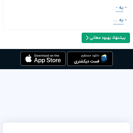
-
به -
-
به ...
پیشنهاد بهبود معانی