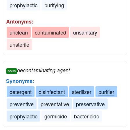
prophylactic
purifying
Antonyms:
unclean
contaminated
unsanitary
unsterile
decontaminating agent
noun
Synonyms:
detergent
disinfectant
sterilizer
purifier
preventive
preventative
preservative
prophylactic
germicide
bactericide