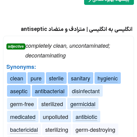
انگلیسی به انگلیسی | مترادف و متضاد antiseptic
completely clean, uncontaminated;
adjective
decontaminating
Synonyms:
clean
pure
sterile
sanitary
hygienic
aseptic
antibacterial
disinfectant
germ-free
sterilized
germicidal
medicated
unpolluted
antibiotic
bactericidal
sterilizing
germ-destroying