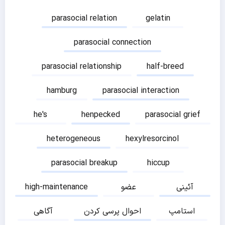
parasocial relation
gelatin
parasocial connection
parasocial relationship
half-breed
hamburg
parasocial interaction
he's
henpecked
parasocial grief
heterogeneous
hexylresorcinol
parasocial breakup
hiccup
آئینی
عضو
high-maintenance
استامپ
احوال پرسی کردن
آگاهی