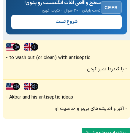
سطح واقعی لغات انگلیسیت رو بدون!
CEFR
تست رایگان · ۳۰ سوال · نتیجه فوری
شروع تست
to wash out (or clean) with antiseptic
با گندزدا تمیز کردن
Akbar and his antiseptic ideas
اکبر و اندیشه‌های بی‌بو و خاصیت او
پیشنهاد بهبود معانی