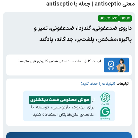
معنی antiseptic | جمله با antiseptic
adjective
noun
داروی ضدعفونی، گندزدا، ضدعفونی، تمیز و
پاکیزه،مشخص، پلشت‌بر، جداگانه، پادگند
لیست کامل لغات دسته‌بندی شده‌ی کاربردی فوق متوسط
تبلیغات
(تبلیغات را حذف کنید)