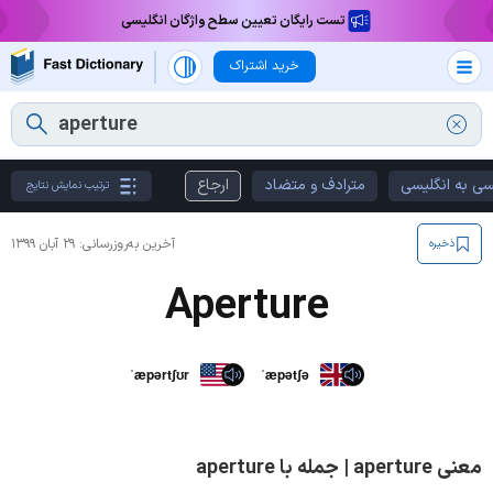
تست رایگان تعیین سطح واژگان انگلیسی
خرید اشتراک
سی به انگلیسی
مترادف و متضاد
ارجاع
ترتیب نمایش نتایج
آخرین به‌روزرسانی:
۲۹ آبان ۱۳۹۹
ذخیره
Aperture
ˈæpərtʃʊr
ˈæpətʃə
معنی aperture | جمله با aperture