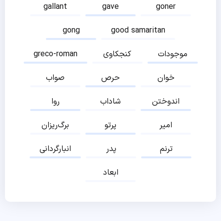
gallant
gave
goner
gong
good samaritan
موجودات
کنجکاوی
greco-roman
خوان
حرص
صواب
اندوختن
شاداب
روا
امیر
پرتو
برگ‌ریزان
ترنم
پدر
انبارگردانی
ابعاد