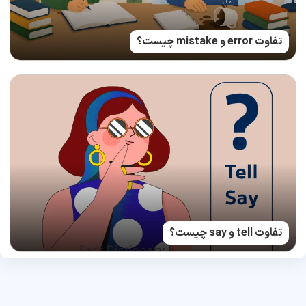
تفاوت error و mistake چیست؟
تفاوت tell و say چیست؟