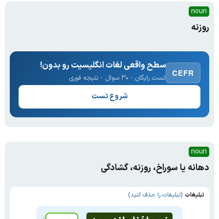
noun
روزنه
سطح واقعی لغات انگلیسیت رو بدون!
CEFR
تست رایگان · ۳۰ سوال · نتیجه فوری
شروع تست
noun
دهانه یا سوراخ، روزنه، گشادگی
تبلیغات
(تبلیغات را حذف کنید)