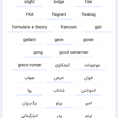
slight
lodge
filar
FKA
flagrant
fleabag
formulate a theory
francium
gail
gallant
gave
goner
gong
good samaritan
موجودات
کنجکاوی
greco-roman
خوان
حرص
صواب
اندوختن
شاداب
روا
امیر
پرتو
برگ‌ریزان
ترنم
پدر
انبارگردانی