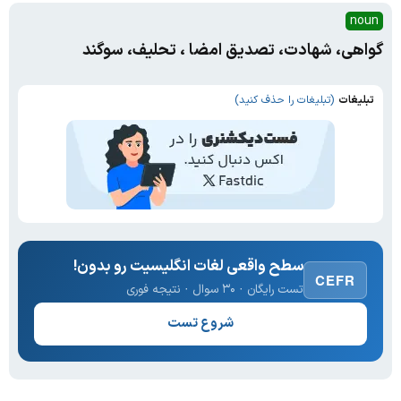
noun
گواهی، شهادت، تصدیق امضا ، تحلیف، سوگند
تبلیغات
(تبلیغات را حذف کنید)
سطح واقعی لغات انگلیسیت رو بدون!
CEFR
تست رایگان · ۳۰ سوال · نتیجه فوری
شروع تست