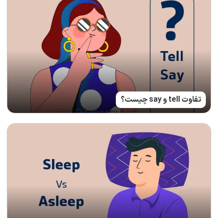
تفاوت tell و say چیست؟