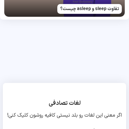
تفاوت sleep و asleep چیست؟
لغات تصادفی
اگر معنی این لغات رو بلد نیستی کافیه روشون کلیک کنی!