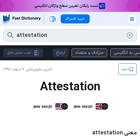
تست رایگان تعیین سطح واژگان انگلیسی
خرید اشتراک
سی به انگلیسی
مترادف و متضاد
ارجاع
ترتیب نمایش نتایج
آخرین به‌روزرسانی:
۶ اسفند ۱۳۹۸
ذخیره
Attestation
ˌæteˈsteɪʃn
ˌæteˈsteɪʃn
معنی attestation