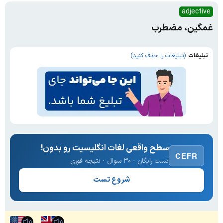
adjective
غمگین، مضطرب
تبلیغات
(تبلیغات را حذف کنید)
سطح واقعی لغات انگلیسیت رو بدون!
CEFR
تست رایگان · ۳۰ سوال · نتیجه فوری
شروع تست