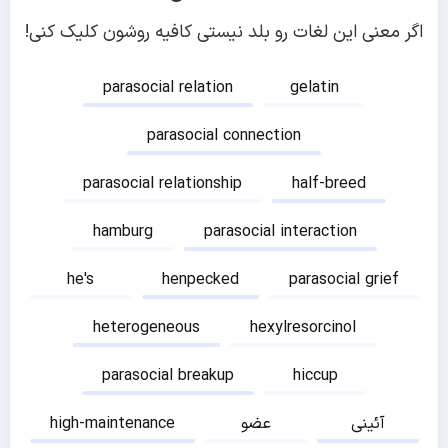
اگر معنی این لغات رو بلد نیستی کافیه روشون کلیک کنی!
parasocial relation
gelatin
parasocial connection
parasocial relationship
half-breed
hamburg
parasocial interaction
he's
henpecked
parasocial grief
heterogeneous
hexylresorcinol
parasocial breakup
hiccup
آئینی
عضو
high-maintenance