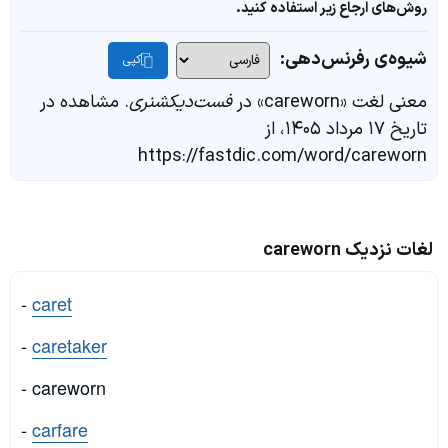
روش‌های ارجاع زیر استفاده کنید.
شیوه‌ی رفرنس‌دهی:
کپی
معنی لغت «careworn» در
فست‌دیکشنری
. مشاهده در
تاریخ ۱۷ مرداد ۱۴۰۵، از
https://fastdic.com/word/careworn
لغات نزدیک careworn
-
caret
-
caretaker
- careworn
-
carfare