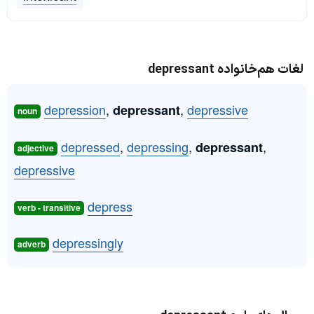
لغات هم‌خانواده depressant
depression
,
,
depressive
depressant
noun
depressed
,
depressing
,
,
depressant
adjective
depressive
depress
verb - transitive
depressingly
adverb