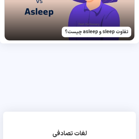
تفاوت sleep و asleep چیست؟
لغات تصادفی