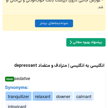
عوارض جانبی داروی دپرسنت باعث خواب‌آلودگی و بی‌حالی او
شد.
نمونه‌جمله‌های بیشتر
پیشنهاد بهبود معانی
انگلیسی به انگلیسی | مترادف و متضاد depressant
sedative
noun
Synonyms:
tranquilizer
relaxant
downer
calmant
intoxicant