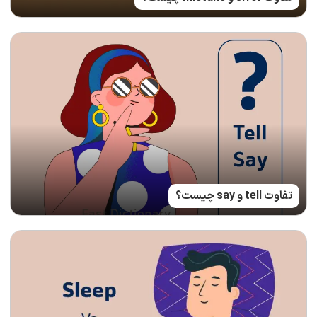
تفاوت tell و say چیست؟