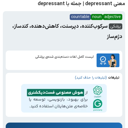
معنی depressant | جمله با depressant
countable
noun
adjective
سرکوب‌کننده، دپرسنت، کاهش‌دهنده، کندساز،
پزشکی
دژم‌ساز
لیست کامل لغات دسته‌بندی شده‌ی پزشکی
تبلیغات
(تبلیغات را حذف کنید)