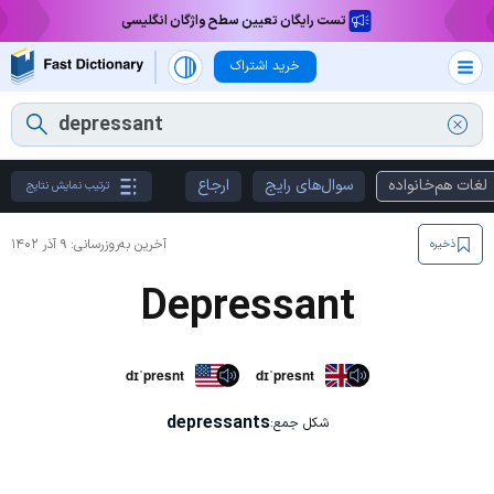
تست رایگان تعیین سطح واژگان انگلیسی
خرید اشتراک
لغات هم‌خانواده
سوال‌های رایج
ارجاع
ترتیب نمایش نتایج
آخرین به‌روزرسانی:
۹ آذر ۱۴۰۲
ذخیره
Depressant
dɪˈpresnt
dɪˈpresnt
depressants
شکل جمع: