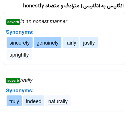
انگلیسی به انگلیسی | مترادف و متضاد honestly
in an honest manner
adverb
Synonyms:
sincerely
genuinely
fairly
justly
uprightly
really
adverb
Synonyms:
truly
indeed
naturally