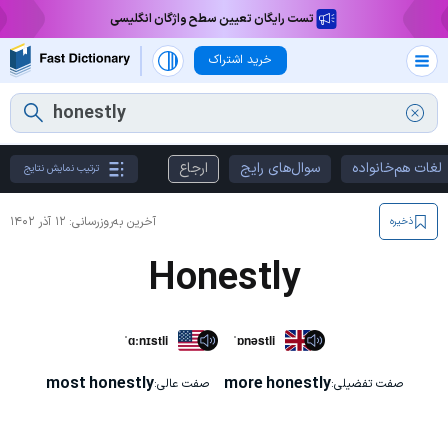
تست رایگان تعیین سطح واژگان انگلیسی
خرید اشتراک
لغات هم‌خانواده
سوال‌های رایج
ارجاع
ترتیب نمایش نتایج
آخرین به‌روزرسانی:
۱۲ آذر ۱۴۰۲
ذخیره
Honestly
ˈɑːnɪstli
ˈɒnəstli
most honestly
more honestly
صفت تفضیلی:
صفت عالی: