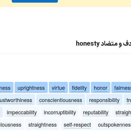
متضاد honesty
ness
uprightness
virtue
fidelity
honor
fairnes
rustworthiness
conscientiousness
responsibility
t
impeccability
incorruptibility
reputability
straig
ulousness
straightness
self-respect
outspokennes