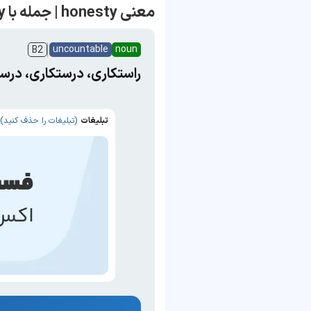
معنی honesty | جمله با honesty
uncountable
noun
B2
راستکاری، درستکاری، درس
تبلیغات
(تبلیغات را حذف کنید)