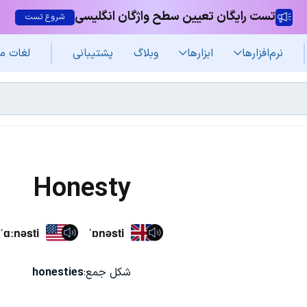
تست رایگان تعیین سطح واژگان انگلیسی
شروع تست
نرم‌افزار‌ها
ابزارها
وبلاگ
پشتیبانی
لغات م
Honesty
ˈɑːnəsti
ˈɒnəsti
شکل جمع:
honesties