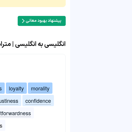
پیشنهاد بهبود معانی
انگلیسی به انگلیسی | مترادف و 
s
loyalty
morality
rustiness
confidence
htforwardness
s