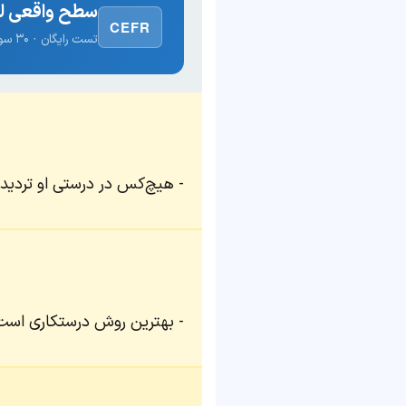
سطح واقعی لغ
CEFR
تست رایگان · ۳۰ سوال · نتیجه فوری
هیچ‌کس در درستی او تردید
بهترین روش درستکاری است