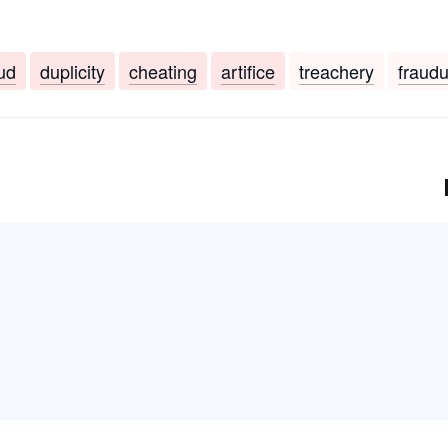
ud
duplicity
cheating
artifice
treachery
fraud