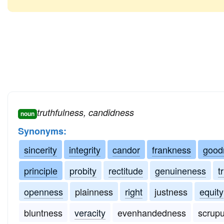
truthfulness, candidness
noun
Synonyms:
sincerity
integrity
candor
frankness
good
principle
probity
rectitude
genuineness
t
openness
plainness
right
justness
equity
bluntness
veracity
evenhandedness
scrup