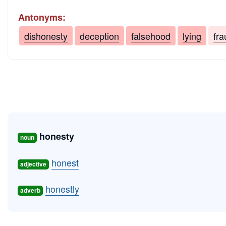
Antonyms:
dishonesty
deception
falsehood
lying
fra
honesty
noun
honest
adjective
honestly
adverb