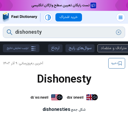
تست رایگان تعیین سطح واژگان انگلیسی
خرید اشتراک
مترادف و متضاد
سوال‌های رایج
ارجاع
ترتیب نمایش نتایج
آخرین به‌روزرسانی:
۹ آذر ۱۴۰۲
ذخیره
Dishonesty
dɪˈsɑːnəsti
dɪsˈɒnəsti
dishonesties
شکل جمع: