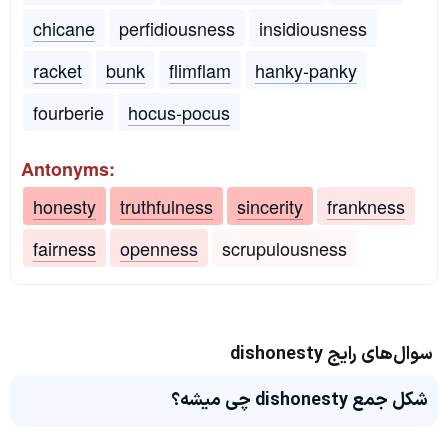
chicane
perfidiousness
insidiousness
racket
bunk
flimflam
hanky-panky
fourberie
hocus-pocus
Antonyms:
honesty
truthfulness
sincerity
frankness
fairness
openness
scrupulousness
سوال‌های رایج dishonesty
شکل جمع dishonesty چی میشه؟