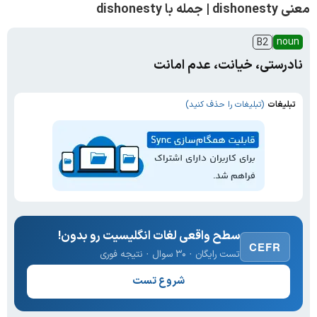
معنی dishonesty | جمله با dishonesty
noun
B2
نادرستی، خیانت، عدم امانت
تبلیغات
(تبلیغات را حذف کنید)
سطح واقعی لغات انگلیسیت رو بدون!
CEFR
تست رایگان · ۳۰ سوال · نتیجه فوری
شروع تست