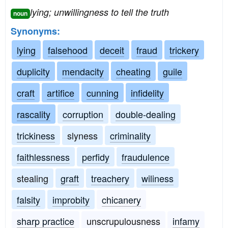
lying; unwillingness to tell the truth
noun
Synonyms:
lying
falsehood
deceit
fraud
trickery
duplicity
mendacity
cheating
guile
craft
artifice
cunning
infidelity
rascality
corruption
double-dealing
trickiness
slyness
criminality
faithlessness
perfidy
fraudulence
stealing
graft
treachery
wiliness
falsity
improbity
chicanery
sharp practice
unscrupulousness
infamy