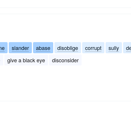
me
slander
abase
disoblige
corrupt
sully
d
e
give a black eye
disconsider