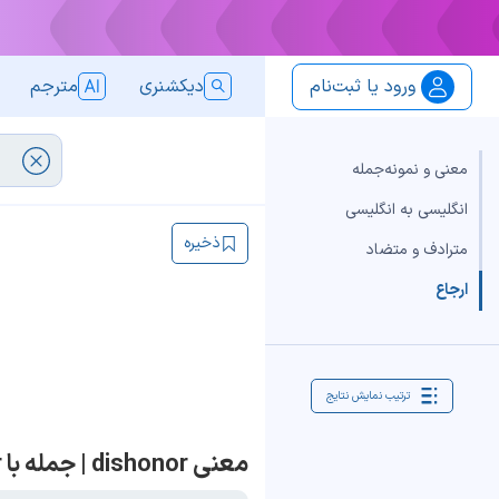
ورود یا ثبت‌نام
دیکشنری
مترجم
معنی و نمونه‌جمله
انگلیسی به انگلیسی
ذخیره
مترادف و متضاد
ارجاع
ترتیب نمایش نتایج
معنی dishonor | جمله با dishonor