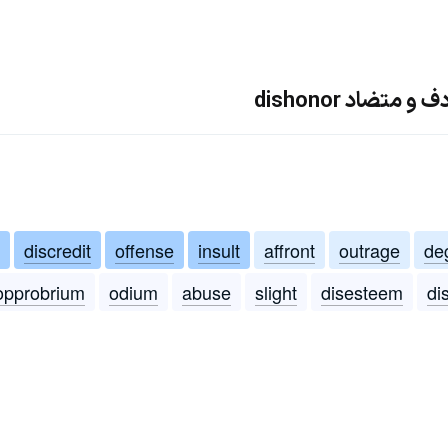
متضاد dishonor
discredit
offense
insult
affront
outrage
de
opprobrium
odium
abuse
slight
disesteem
di