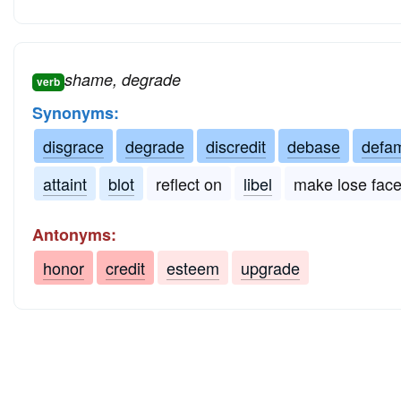
shame, degrade
verb
Synonyms:
disgrace
degrade
discredit
debase
defa
attaint
blot
reflect on
libel
make lose fac
Antonyms:
honor
credit
esteem
upgrade