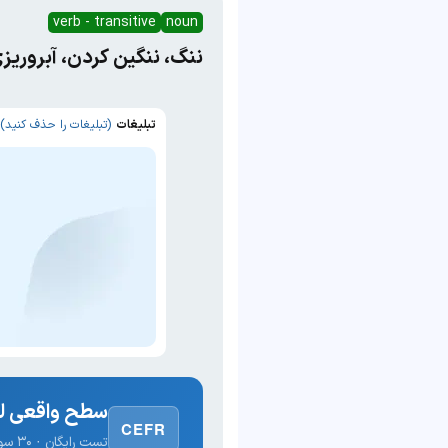
verb - transitive
noun
ننگ، ننگین کردن، آبروریز
تبلیغات
(تبلیغات را حذف کنید)
سطح واقعی لغ
CEFR
تست رایگان · ۳۰ سوال · نتیجه فوری