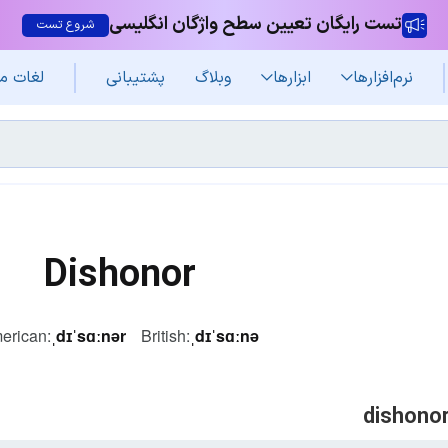
تست رایگان تعیین سطح واژگان انگلیسی
شروع تست
نرم‌افزار‌ها
ابزارها
وبلاگ
پشتیبانی
لغات م
Dishonor
erican:
ˌdɪˈsɑːnər
British:
ˌdɪˈsɑːnə