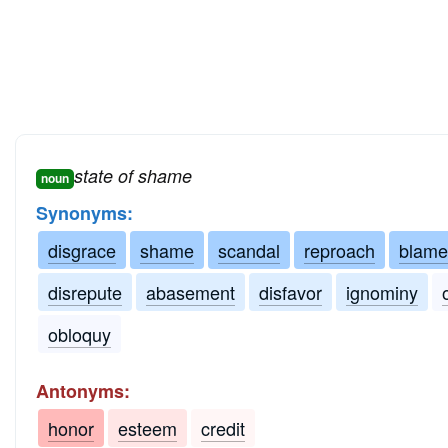
state of shame
noun
Synonyms:
disgrace
shame
scandal
reproach
blame
disrepute
abasement
disfavor
ignominy
obloquy
Antonyms:
honor
esteem
credit