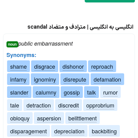
انگلیسی به انگلیسی | مترادف و متضاد scandal
public embarrassment
noun
Synonyms:
shame
disgrace
dishonor
reproach
infamy
ignominy
disrepute
defamation
slander
calumny
gossip
talk
rumor
tale
detraction
discredit
opprobrium
obloquy
aspersion
belittlement
disparagement
depreciation
backbiting