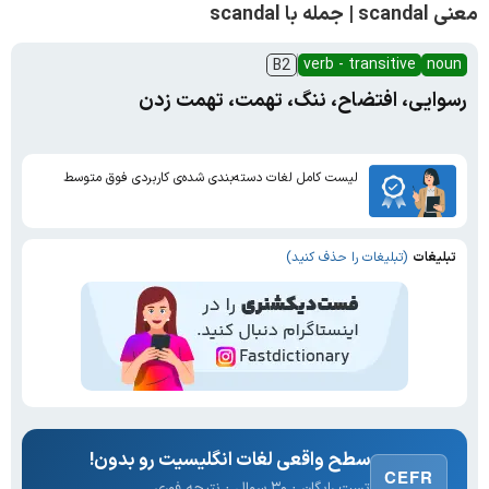
معنی scandal | جمله با scandal
verb - transitive
noun
B2
رسوایی، افتضاح، ننگ، تهمت، تهمت زدن
لیست کامل لغات دسته‌بندی شده‌ی کاربردی فوق متوسط
تبلیغات
(تبلیغات را حذف کنید)
سطح واقعی لغات انگلیسیت رو بدون!
CEFR
تست رایگان · ۳۰ سوال · نتیجه فوری