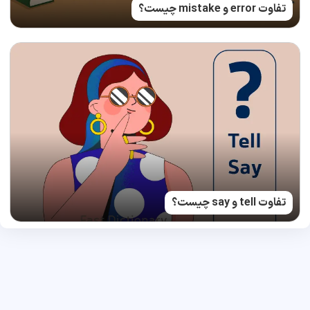
تفاوت error و mistake چیست؟
تفاوت tell و say چیست؟