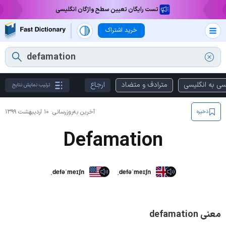
تست رایگان تعیین سطح واژگان انگلیسی
خرید اشتراک
سی به انگلیسی
مترادف و متضاد
ارجاع
ترتیب نمایش نتایج
آخرین به‌روزرسانی:
۱۰ اردیبهشت ۱۳۹۹
ذخیره
Defamation
ˌdefəˈmeɪʃn
ˌdefəˈmeɪʃn
معنی defamation