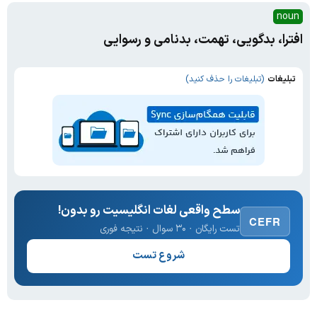
noun
افترا، بدگویی، تهمت، بدنامی و رسوایی
تبلیغات
(تبلیغات را حذف کنید)
سطح واقعی لغات انگلیسیت رو بدون!
CEFR
تست رایگان · ۳۰ سوال · نتیجه فوری
شروع تست