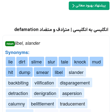
پیشنهاد بهبود معانی
انگلیسی به انگلیسی | مترادف و متضاد defamation
libel, slander
noun
Synonyms:
lie
dirt
slime
slur
tale
knock
mud
hit
dump
smear
libel
slander
backbiting
vilification
disparagement
detraction
denigration
aspersion
calumny
belittlement
traducement