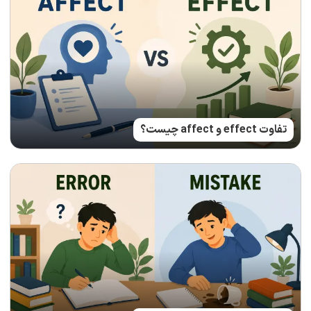
تفاوت effect و affect چیست؟