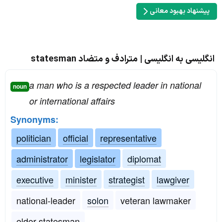
پیشنهاد بهبود معانی
انگلیسی به انگلیسی | مترادف و متضاد statesman
a man who is a respected leader in national
noun
or international affairs
Synonyms:
politician
official
representative
administrator
legislator
diplomat
executive
minister
strategist
lawgiver
national-leader
solon
veteran lawmaker
elder-statesman