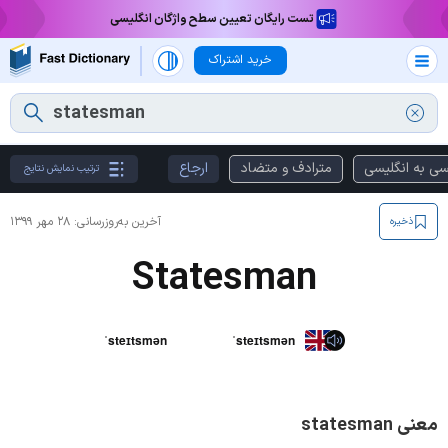
تست رایگان تعیین سطح واژگان انگلیسی
خرید اشتراک
سی به انگلیسی
مترادف و متضاد
ارجاع
ترتیب نمایش نتایج
آخرین به‌روزرسانی:
۲۸ مهر ۱۳۹۹
ذخیره
Statesman
ˈsteɪtsmən
ˈsteɪtsmən
معنی statesman