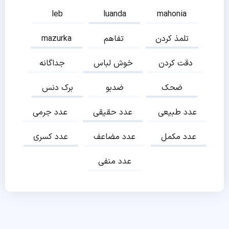
leb
luanda
mahonia
تلمذ کردن
تفاهم
mazurka
دقت کردن
خوش لباس
جداگانه
ضحک
ضدبو
برک دنس
عدد طبیعی
عدد حقیقی
عدد جرمی
عدد مکمل
عدد مضاعف
عدد کسری
عدد منفی