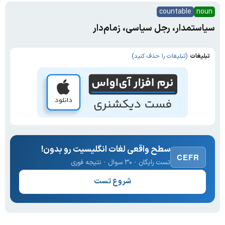
countable
noun
سیاستمدار، رجل سیاسی، زمام‌دار
تبلیغات
(تبلیغات را حذف کنید)
سطح واقعی لغات انگلیسیت رو بدون!
CEFR
تست رایگان · ۳۰ سوال · نتیجه فوری
شروع تست