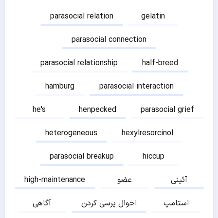
parasocial relation
gelatin
parasocial connection
parasocial relationship
half-breed
hamburg
parasocial interaction
he's
henpecked
parasocial grief
heterogeneous
hexylresorcinol
parasocial breakup
hiccup
آئینی
عضو
high-maintenance
استامپ
احوال پرسی کردن
آگاهی