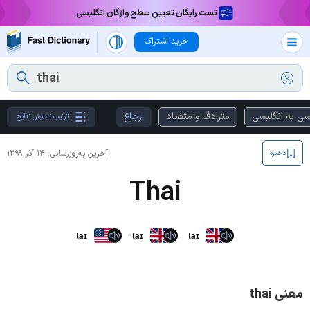
تست رایگان تعیین سطح واژگان انگلیسی
خرید اشتراک
سی به انگلیسی
مترادف و متضاد
ارجاع
ترتیب نمایش نتایج
آخرین به‌روزرسانی:
۱۴ آذر ۱۳۹۹
ذخیره
Thai
taɪ
taɪ
taɪ
معنی thai