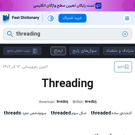
تست رایگان تعیین سطح واژگان انگلیسی
خرید اشتراک
مترادف و متضاد
سوال‌های رایج
ارجاع
ترتیب نمایش نتایج
آخرین به‌روزرسانی:
۱۳ آذر ۱۴۰۲
ذخیره
Threading
ˈθredɪŋ
ˈθredɪŋ
American:
British:
threads
threaded
threaded
گذشته‌ی ساده:
شکل سوم:
سوم‌شخص مفرد: