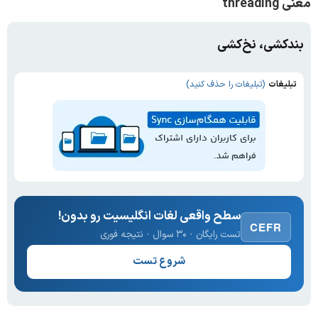
معنی threading
بندکشی، نخ‌کشی
تبلیغات
(تبلیغات را حذف کنید)
سطح واقعی لغات انگلیسیت رو بدون!
CEFR
تست رایگان · ۳۰ سوال · نتیجه فوری
شروع تست