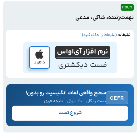
noun
تهمت‌زننده، شاکی، مدعی
تبلیغات
(تبلیغات را حذف کنید)
سطح واقعی لغات انگلیسیت رو بدون!
CEFR
تست رایگان · ۳۰ سوال · نتیجه فوری
شروع تست