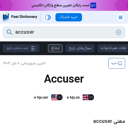
تست رایگان تعیین سطح واژگان انگلیسی
خرید اشتراک
لغات هم‌خانواده
سوال‌های رایج
ارجاع
ترتیب نمایش نتایج
آخرین به‌روزرسانی:
۸ آبان ۱۴۰۴
ذخیره
Accuser
əˈkjuːzər
əˈkjuːzə
معنی accuser