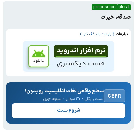
preposition
plural
صدقه، خیرات
تبلیغات
(تبلیغات را حذف کنید)
سطح واقعی لغات انگلیسیت رو بدون!
CEFR
تست رایگان · ۳۰ سوال · نتیجه فوری
شروع تست