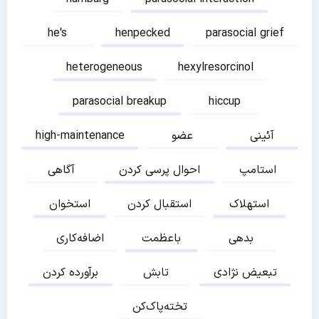
he's
henpecked
parasocial grief
heterogeneous
hexylresorcinol
parasocial breakup
hiccup
آئینی
عضو
high-maintenance
استامپ
احوال پرسی کردن
آگاهی
استهلاک
استقبال کردن
استخوان
بدهی
باعظمت
اضافه‌کاری
تبعیض نژادی
تابش
برآورده کردن
تخته‌پاک‌کن