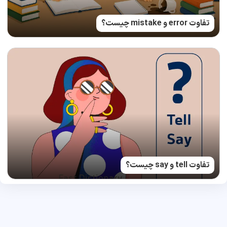
تفاوت error و mistake چیست؟
تفاوت tell و say چیست؟