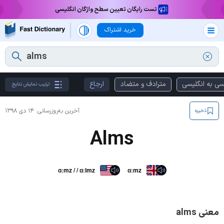
تست رایگان تعیین سطح واژگان انگلیسی
خرید اشتراک
سی به انگلیسی
مترادف و متضاد
ارجاع
ترتیب نمایش نتایج
آخرین به‌روزرسانی:
۱۴ دی ۱۳۹۸
ذخیره
Alms
ɑːmz / / ɑːlmz
ɑːmz
معنی alms