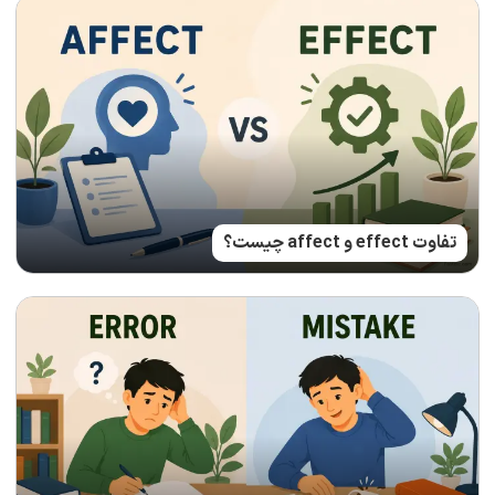
تفاوت effect و affect چیست؟