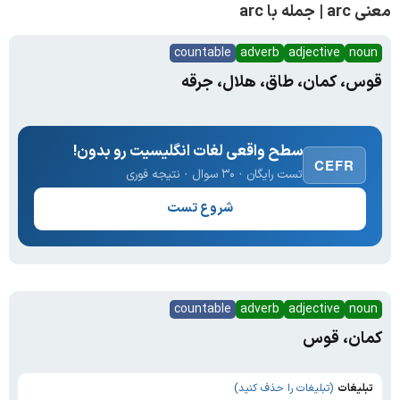
معنی arc | جمله با arc
countable
adverb
adjective
noun
قوس، کمان، طاق، هلال، جرقه
سطح واقعی لغات انگلیسیت رو بدون!
CEFR
تست رایگان · ۳۰ سوال · نتیجه فوری
شروع تست
countable
adverb
adjective
noun
کمان، قوس
تبلیغات
(تبلیغات را حذف کنید)