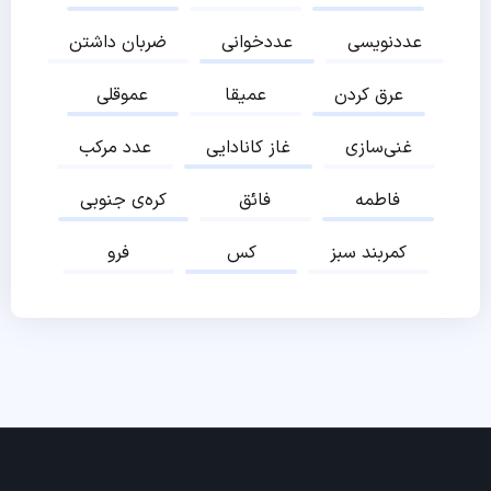
عددنویسی
عددخوانی
ضربان داشتن
عرق کردن
عمیقا
عموقلی
غنی‌سازی
غاز کانادایی
عدد مرکب
فاطمه
فائق
کره‌ی جنوبی
کمربند سبز
کس
فرو