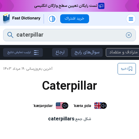
تست رایگان تعیین سطح واژگان انگلیسی
خرید اشتراک
مترادف و متضاد
سوال‌های رایج
ارجاع
ترتیب نمایش نتایج
آخرین به‌روزرسانی:
۱۹ مرداد ۱۴۰۳
ذخیره
Caterpillar
ˈkæt̬ərpɪlər
ˈkætəˌpɪlə
caterpillars
شکل جمع: