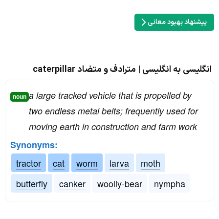
پیشنهاد بهبود معانی
انگلیسی به انگلیسی | مترادف و متضاد caterpillar
a large tracked vehicle that is propelled by
noun
two endless metal belts; frequently used for
moving earth in construction and farm work
Synonyms:
tractor
cat
worm
larva
moth
butterfly
canker
woolly-bear
nympha