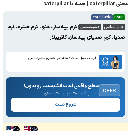
معنی caterpillar | جمله با caterpillar
countable
noun
کرم پیله‌ساز، غنج، کرم حشره، کرم
جانورشناسی
حشره‌شناسی
صدپا، کرم صدپای پیله‌ساز، کاترپیلار
لیست کامل لغات دسته‌بندی شده‌ی جانورشناسی
سطح واقعی لغات انگلیسیت رو بدون!
CEFR
تست رایگان · ۳۰ سوال · نتیجه فوری
شروع تست