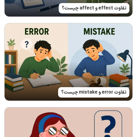
تفاوت effect و affect چیست؟
تفاوت error و mistake چیست؟