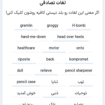
لغات تصادفی
اگر معنی این لغات رو بلد نیستی کافیه روشون کلیک کنی!
gremlin
groggy
H-bomb
hand-me-down
head over heels
healthcare
motor
onto
riposte
back
kompromat
dull
relieve
pencil sharpener
ثوب
ثنایا
pencil case
ذوحیات
ذنبی
خوش آمدید
عصاره
علک
ریزجراحی