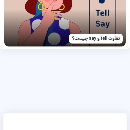
تفاوت tell و say چیست؟