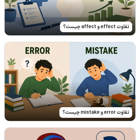
تفاوت effect و affect چیست؟
تفاوت error و mistake چیست؟