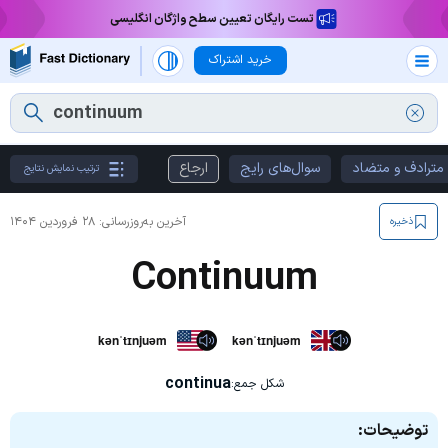
تست رایگان تعیین سطح واژگان انگلیسی
خرید اشتراک
مترادف و متضاد
سوال‌های رایج
ارجاع
ترتیب نمایش نتایج
آخرین به‌روزرسانی:
۲۸ فروردین ۱۴۰۴
ذخیره
Continuum
kənˈtɪnjuəm
kənˈtɪnjuəm
continua
شکل جمع:
توضیحات: