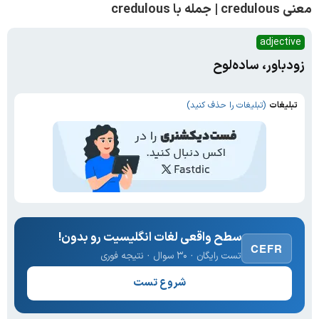
معنی credulous | جمله با credulous
adjective
زودباور، ساده‌لوح
تبلیغات
(تبلیغات را حذف کنید)
سطح واقعی لغات انگلیسیت رو بدون!
CEFR
تست رایگان · ۳۰ سوال · نتیجه فوری
شروع تست