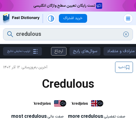
تست رایگان تعیین سطح واژگان انگلیسی
خرید اشتراک
مترادف و متضاد
سوال‌های رایج
ارجاع
ترتیب نمایش نتایج
آخرین به‌روزرسانی:
۱۲ آذر ۱۴۰۲
ذخیره
Credulous
ˈkredʒələs
ˈkredjələs
most credulous
more credulous
صفت تفضیلی:
صفت عالی: