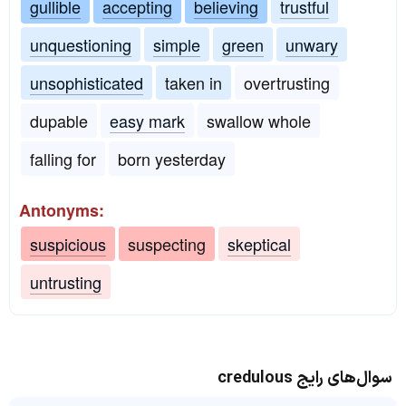
gullible
accepting
believing
trustful
unquestioning
simple
green
unwary
unsophisticated
taken in
overtrusting
dupable
easy mark
swallow whole
falling for
born yesterday
Antonyms:
suspicious
suspecting
skeptical
untrusting
سوال‌های رایج credulous