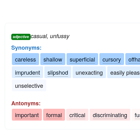
casual, unfussy
adjective
Synonyms:
careless
shallow
superficial
cursory
offh
imprudent
slipshod
unexacting
easily plea
unselective
Antonyms:
important
formal
critical
discriminating
fu