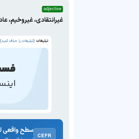
adjective
غیرانتقادی، غیروخیم، عا
تبلیغات
(تبلیغات را حذف کنید)
سطح واقعی لغ
CEFR