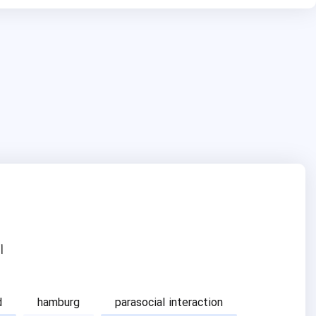
ا
d
hamburg
parasocial interaction