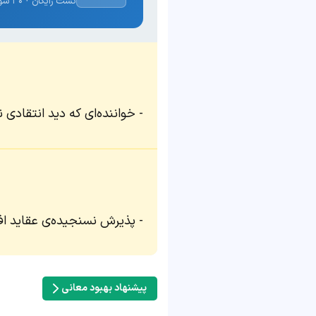
تست رایگان · ۳۰ سوال · نتیجه فوری
خواننده‌ای که دید انتقادی ن
پذیرش نسنجیده‌ی عقاید افر
پیشنهاد بهبود معانی