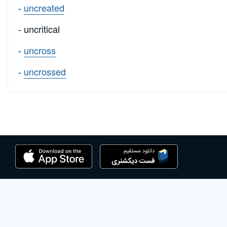
-
uncreated
- uncritical
-
uncross
-
uncrossed