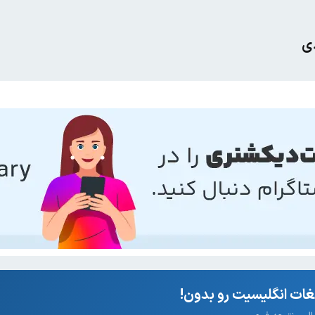
دی
ات انگلیسیت رو بدون!