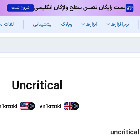
تست رایگان تعیین سطح واژگان انگلیسی
شروع تست
نرم‌افزار‌ها
ابزارها
وبلاگ
پشتیبانی
لغات م
Uncritical
ˈkrɪtɪkl
ʌnˈkrɪtɪkl