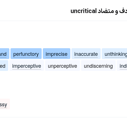
ضاد uncritical
and
perfunctory
imprecise
inaccurate
unthinkin
sed
imperceptive
unperceptive
undiscerning
ind
ssy