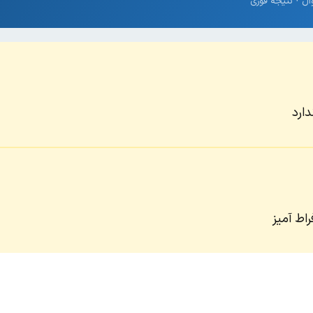
دارد
اط آمیز