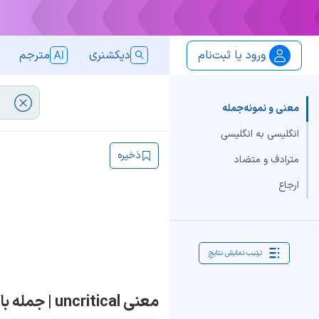
ورود یا ثبت‌نام
دیکشنری
مترجم
معنی و نمونه‌جمله
انگلیسی به انگلیسی
ذخیره
مترادف و متضاد
ارجاع
ترتیب نمایش نتایج
معنی uncritical | جمله با uncritical