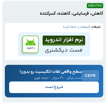
adjective
کاهش، فرسایشی، کاهنده، کسرکننده
تبلیغات
(تبلیغات را حذف کنید)
سطح واقعی لغات انگلیسیت رو بدون!
CEFR
تست رایگان · ۳۰ سوال · نتیجه فوری
شروع تست