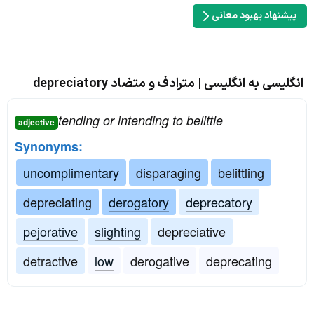
پیشنهاد بهبود معانی
انگلیسی به انگلیسی | مترادف و متضاد depreciatory
tending or intending to belittle
adjective
Synonyms:
uncomplimentary
disparaging
belittling
depreciating
derogatory
deprecatory
pejorative
slighting
depreciative
detractive
low
derogative
deprecating