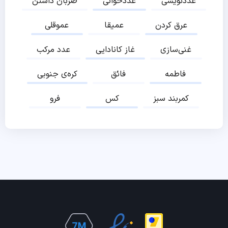
عددنویسی
عددخوانی
ضربان داشتن
عرق کردن
عمیقا
عموقلی
غنی‌سازی
غاز کانادایی
عدد مرکب
فاطمه
فائق
کره‌ی جنوبی
کمربند سبز
کس
فرو