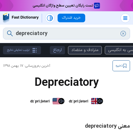
تست رایگان تعیین سطح واژگان انگلیسی
خرید اشتراک
سی به انگلیسی
مترادف و متضاد
ارجاع
ترتیب نمایش نتایج
آخرین به‌روزرسانی:
۱۷ بهمن ۱۳۹۸
ذخیره
Depreciatory
dɪˈpriːʃətəri
dɪˈpriːʃətəri
معنی depreciatory