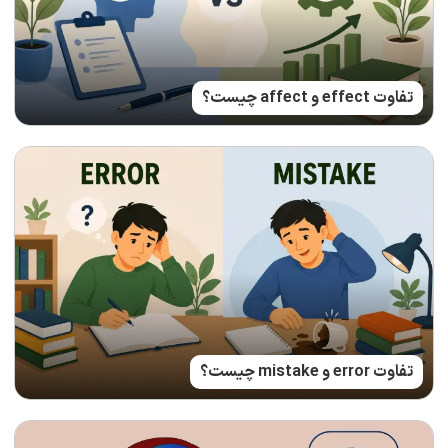
تفاوت effect و affect چیست؟
تفاوت error و mistake چیست؟