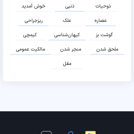
ذوحیات
ذنبی
خوش آمدید
عصاره
علک
ریزجراحی
گوشت بز
کیهان‌شناسی
کیمچی
ملحق شدن
منجر شدن
مالکیت عمومی
مقل