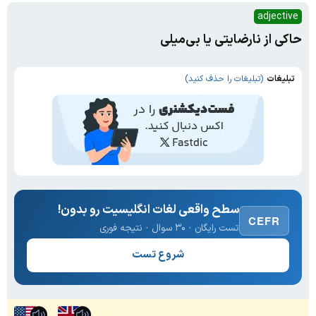
adjective
حاکی از نارضایتی یا بی‌میلی
تبلیغات
(تبلیغات را حذف کنید)
سطح واقعی لغات انگلیسیت رو بدون!
CEFR
تست رایگان · ۳۰ سوال · نتیجه فوری
شروع تست