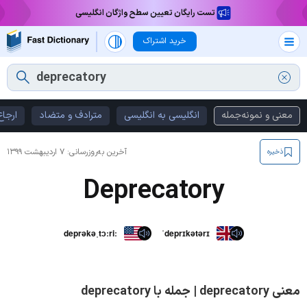
تست رایگان تعیین سطح واژگان انگلیسی
خرید اشتراک
معنی و نمونه‌جمله
انگلیسی به انگلیسی
مترادف و متضاد
ارجاع
آخرین به‌روزرسانی:
۷ اردیبهشت ۱۳۹۹
ذخیره
Deprecatory
deprəkəˌtɔːriː
ˈdeprɪkətərɪ
معنی deprecatory | جمله با deprecatory