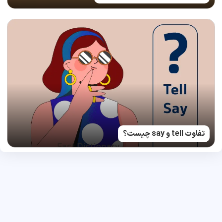
تفاوت tell و say چیست؟