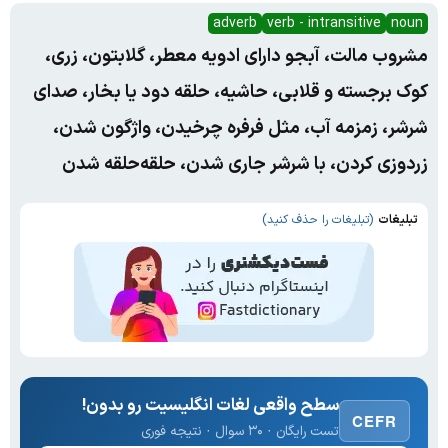
adverb
verb - intransitive
noun
مشروب مالت، آبجو دارای ادویه معطر، گلابتون، زری،
کوک برجسته و قلابی، حاشیه، حلقه دود یا بخار، صدای
شرشر، زمزمه آب، مثل فرفره چرخیدن، واژگون شدن،
زر‌دوزی کردن، با شرشر جاری شدن، حلقه‌حلقه شدن
تبلیغات
(تبلیغات را حذف کنید)
سطح واقعی لغات انگلیسیت رو بدون!
CEFR
تست رایگان · ۳۰ سوال · نتیجه فوری