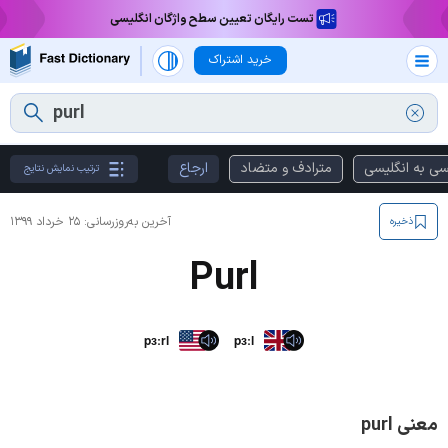
تست رایگان تعیین سطح واژگان انگلیسی
خرید اشتراک
سی به انگلیسی
مترادف و متضاد
ارجاع
ترتیب نمایش نتایج
آخرین به‌روزرسانی:
۲۵ خرداد ۱۳۹۹
ذخیره
Purl
pɜːrl
pɜːl
معنی purl