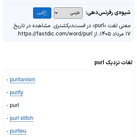
شیوه‌ی رفرنس‌دهی:
کپی
معنی لغت «purl» در
فست‌دیکشنری
. مشاهده در تاریخ
۱۷ مرداد ۱۴۰۵، از https://fastdic.com/word/purl
لغات نزدیک purl
-
puritanism
-
purity
- purl
-
purl stitch
-
purlieu